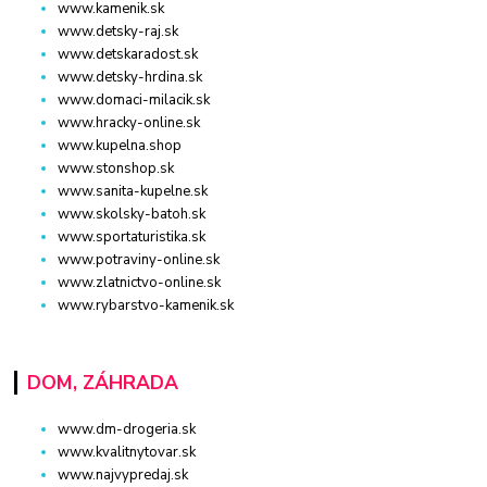
www.kamenik.sk
www.detsky-raj.sk
www.detskaradost.sk
www.detsky-hrdina.sk
www.domaci-milacik.sk
www.hracky-online.sk
www.kupelna.shop
www.stonshop.sk
www.sanita-kupelne.sk
www.skolsky-batoh.sk
www.sportaturistika.sk
www.potraviny-online.sk
www.zlatnictvo-online.sk
www.rybarstvo-kamenik.sk
DOM, ZÁHRADA
www.dm-drogeria.sk
www.kvalitnytovar.sk
www.najvypredaj.sk