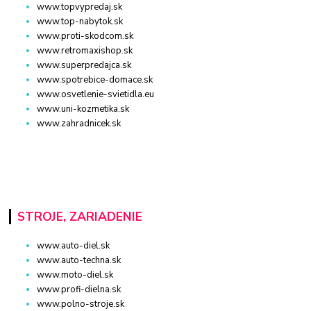
www.topvypredaj.sk
www.top-nabytok.sk
www.proti-skodcom.sk
www.retromaxishop.sk
www.superpredajca.sk
www.spotrebice-domace.sk
www.osvetlenie-svietidla.eu
www.uni-kozmetika.sk
www.zahradnicek.sk
STROJE, ZARIADENIE
www.auto-diel.sk
www.auto-techna.sk
www.moto-diel.sk
www.profi-dielna.sk
www.polno-stroje.sk