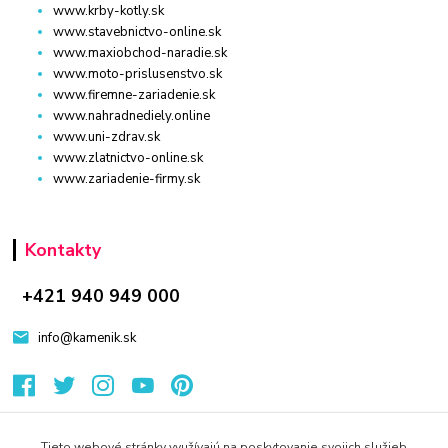
www.krby-kotly.sk
www.stavebnictvo-online.sk
www.maxiobchod-naradie.sk
www.moto-prislusenstvo.sk
www.firemne-zariadenie.sk
www.nahradnediely.online
www.uni-zdrav.sk
www.zlatnictvo-online.sk
www.zariadenie-firmy.sk
Kontakty
+421 940 949 000
info@kamenik.sk
Tieto webové stránky využívajú na poskytovanie svojich služieb