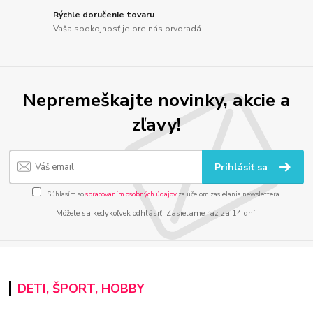
Rýchle doručenie tovaru
Vaša spokojnosť je pre nás prvoradá
Nepremeškajte novinky, akcie a
zľavy!
Prihlásiť sa
Súhlasím so
spracovaním osobných údajov
za účelom zasielania newslettera.
Môžete sa kedykoľvek odhlásiť. Zasielame raz za 14 dní.
DETI, ŠPORT, HOBBY