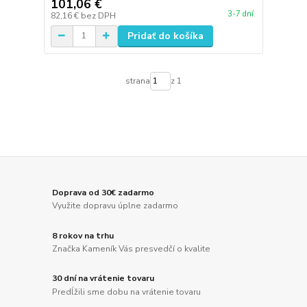
101,06 €
3-7 dní
82,16 €
bez DPH
Pridať do košíka
strana
z 1
Doprava od 30€ zadarmo
Využite dopravu úplne zadarmo
8 rokov na trhu
Značka Kameník Vás presvedčí o kvalite
30 dní na vrátenie tovaru
Predĺžili sme dobu na vrátenie tovaru