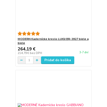
MODERN Kadernícke kreslo LUIGI BR-3927 biele a
biele
264,19 €
3-7 dní
214,79 €
bez DPH
Pridať do košíka