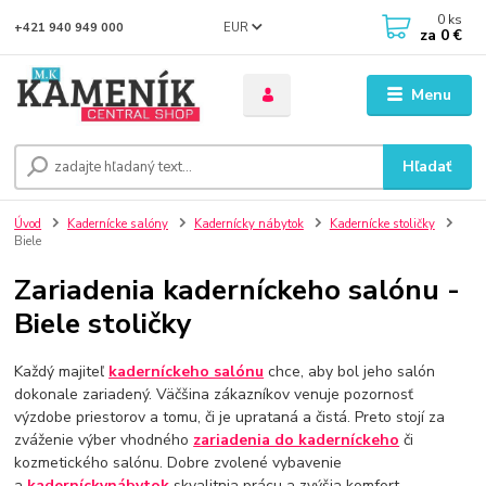
0
ks
EUR
+421 940 949 000
za
0 €
Menu
Hľadať
Úvod
Kadernícke salóny
Kadernícky nábytok
Kadernícke stoličky
Biele
Zariadenia kaderníckeho salónu -
Biele stoličky
Každý majiteľ
kaderníckeho salónu
chce, aby bol jeho salón
dokonale zariadený. Väčšina zákazníkov venuje pozornosť
výzdobe priestorov a tomu, či je uprataná a čistá. Preto stojí za
zváženie výber vhodného
zariadenia do kaderníckeho
či
kozmetického salónu. Dobre zvolené vybavenie
a
kadernícky
nábytok
skvalitnia prácu a zvýšia komfort .