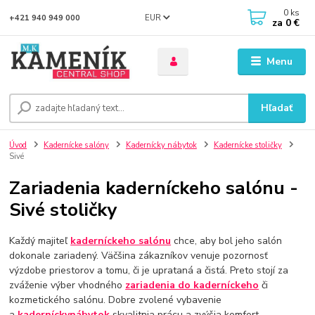
0
ks
EUR
+421 940 949 000
za
0 €
Menu
Hľadať
Úvod
Kadernícke salóny
Kadernícky nábytok
Kadernícke stoličky
Sivé
Zariadenia kaderníckeho salónu -
Sivé stoličky
Každý majiteľ
kaderníckeho salónu
chce, aby bol jeho salón
dokonale zariadený. Väčšina zákazníkov venuje pozornosť
výzdobe priestorov a tomu, či je uprataná a čistá. Preto stojí za
zváženie výber vhodného
zariadenia do kaderníckeho
či
kozmetického salónu. Dobre zvolené vybavenie
a
kadernícky
nábytok
skvalitnia prácu a zvýšia komfort .