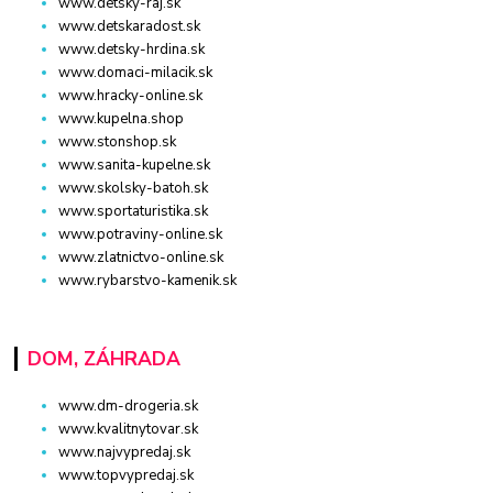
www.detsky-raj.sk
www.detskaradost.sk
www.detsky-hrdina.sk
www.domaci-milacik.sk
www.hracky-online.sk
www.kupelna.shop
www.stonshop.sk
www.sanita-kupelne.sk
www.skolsky-batoh.sk
www.sportaturistika.sk
www.potraviny-online.sk
www.zlatnictvo-online.sk
www.rybarstvo-kamenik.sk
DOM, ZÁHRADA
www.dm-drogeria.sk
www.kvalitnytovar.sk
www.najvypredaj.sk
www.topvypredaj.sk