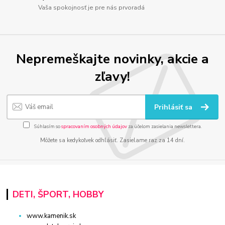
Vaša spokojnosť je pre nás prvoradá
Nepremeškajte novinky, akcie a
zľavy!
Prihlásiť sa
Súhlasím so
spracovaním osobných údajov
za účelom zasielania newslettera.
Môžete sa kedykoľvek odhlásiť. Zasielame raz za 14 dní.
DETI, ŠPORT, HOBBY
www.kamenik.sk