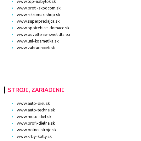
www.top-nabytok.sk
www.proti-skodcom.sk
www.retromaxishop.sk
www.superpredajca.sk
www.spotrebice-domace.sk
www.osvetlenie-svietidla.eu
www.uni-kozmetika.sk
www.zahradnicek.sk
STROJE, ZARIADENIE
www.auto-diel.sk
www.auto-techna.sk
www.moto-diel.sk
www.profi-dielna.sk
www.polno-stroje.sk
www.krby-kotly.sk