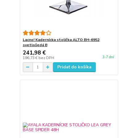
Lacno! Kadernícka stolička ALTO BH-6952
svetlošedá B
241,98 €
3-7 dní
196,73 €
bez DPH
Pridať do košíka