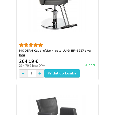
MODERN Kadernícke kreslo LUIGI BR-3927 sivá
Bea
264,19 €
3-7 dní
214,79 €
bez DPH
Pridať do košíka