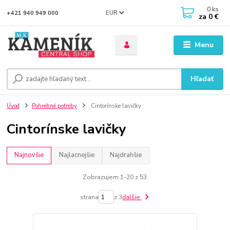
0
ks
EUR
+421 940 949 000
za
0 €
Menu
Hľadať
Úvod
Pohrebné potreby
Cintorínske lavičky
Cintorínske lavičky
Najnovšie
Najlacnejšie
Najdrahšie
Zobrazujem 1-20 z 53
strana
z 3
ďalšie