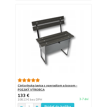
Cintorínska lavica s operadlom a boxom -
POĽSKÝ VÝROBCA
133 €
3-7 dní
108,13 €
bez DPH
Pridať do košíka