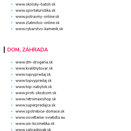
www.skolsky-batoh.sk
www.sportaturistika.sk
www.potraviny-online.sk
www.zlatnictvo-online.sk
www.rybarstvo-kamenik.sk
DOM, ZÁHRADA
www.dm-drogeria.sk
www.kvalitnytovar.sk
www.najvypredaj.sk
www.topvypredaj.sk
www.top-nabytok.sk
www.proti-skodcom.sk
www.retromaxishop.sk
www.superpredajca.sk
www.spotrebice-domace.sk
www.osvetlenie-svietidla.eu
www.uni-kozmetika.sk
www.zahradnicek.sk