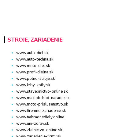
STROJE, ZARIADENIE
www.auto-diel.sk
www.auto-techna.sk
www.moto-diel.sk
www.profi-dielna.sk
www.polno-stroje.sk
www.krby-kotly.sk
www.stavebnictvo-online.sk
www.maxiobchod-naradie.sk
www.moto-prislusenstvo.sk
www.firemne-zariadenie.sk
www.nahradnediely.online
www.uni-zdrav.sk
www.zlatnictvo-online.sk
www.zariadenie-firmy.sk