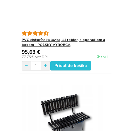
PVC cintorínska lavica, 14 rebier, s operadlom a
boxom - POĽSKÝ VÝROBCA
95,63 €
3-7 dní
77,75 €
bez DPH
Pridať do košíka