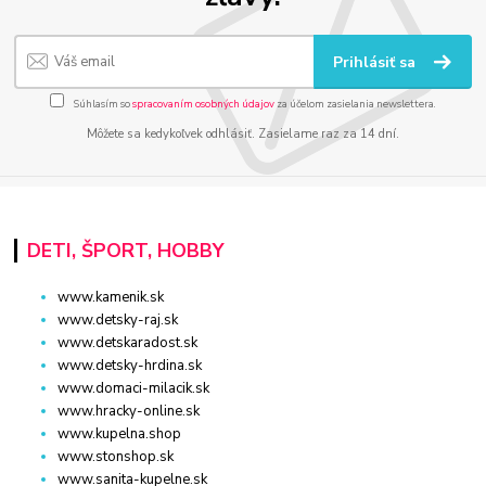
Prihlásiť sa
Súhlasím so
spracovaním osobných údajov
za účelom zasielania newslettera.
Môžete sa kedykoľvek odhlásiť. Zasielame raz za 14 dní.
DETI, ŠPORT, HOBBY
www.kamenik.sk
www.detsky-raj.sk
www.detskaradost.sk
www.detsky-hrdina.sk
www.domaci-milacik.sk
www.hracky-online.sk
www.kupelna.shop
www.stonshop.sk
www.sanita-kupelne.sk