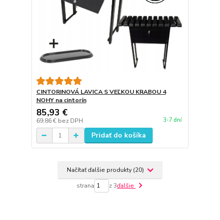
CINTORINOVÁ LAVICA S VEĽKOU KRABOU 4
NOHY na cintorín
85,93 €
3-7 dní
69,86 €
bez DPH
Pridať do košíka
Načítať ďalšie produkty (20)
strana
z 3
ďalšie