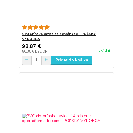
Cintorínska lavica so schránkou – POĽSKÝ
VÝROBCA
98,87 €
3-7 dní
80,38 €
bez DPH
Pridať do košíka