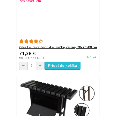
Ołer Laura cintorínska lavička, čierna, 78x23x80 cm
71,38 €
3-7 dní
58,03 €
bez DPH
Pridať do košíka