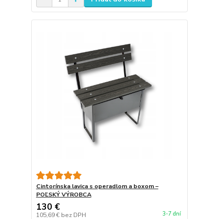
Cintorínska lavica s operadlom a boxom –
POĽSKÝ VÝROBCA
130 €
3-7 dní
105,69 €
bez DPH