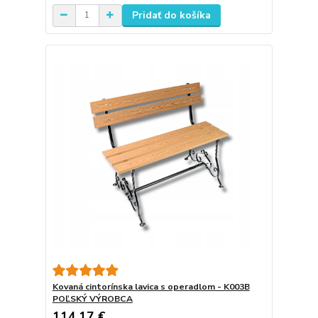
Pridať do košíka
Kovaná cintorínska lavica s operadlom - K003B
POĽSKÝ VÝROBCA
114,17 €