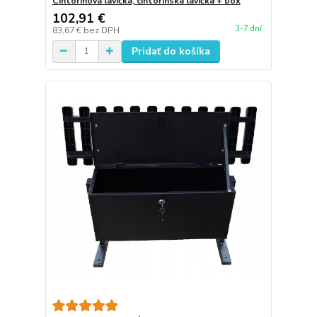
Cintorinová lavička, cintorínska lavička + box
102,91 €
3-7 dní
83,67 €
bez DPH
Pridať do košíka