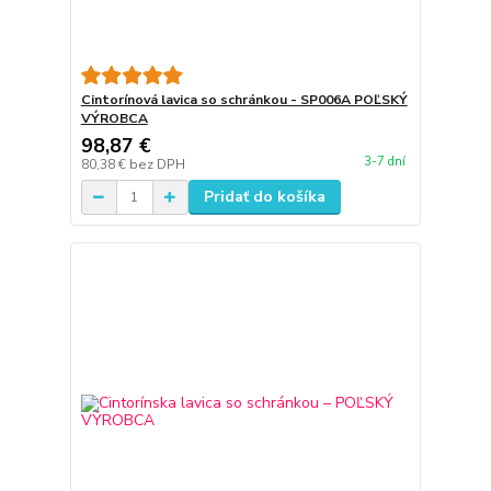
Cintorínová lavica so schránkou - SP006A POĽSKÝ
VÝROBCA
98,87 €
3-7 dní
80,38 €
bez DPH
Pridať do košíka