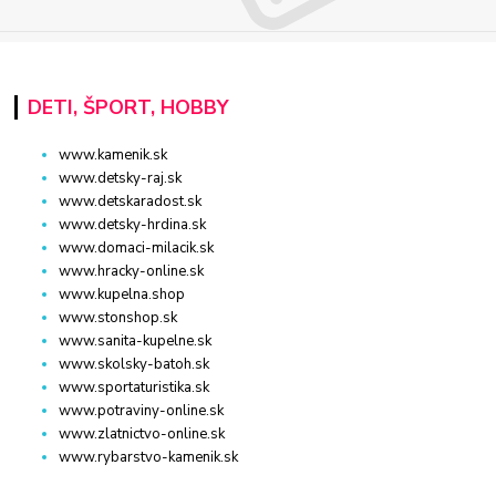
DETI, ŠPORT, HOBBY
www.kamenik.sk
www.detsky-raj.sk
www.detskaradost.sk
www.detsky-hrdina.sk
www.domaci-milacik.sk
www.hracky-online.sk
www.kupelna.shop
www.stonshop.sk
www.sanita-kupelne.sk
www.skolsky-batoh.sk
www.sportaturistika.sk
www.potraviny-online.sk
www.zlatnictvo-online.sk
www.rybarstvo-kamenik.sk