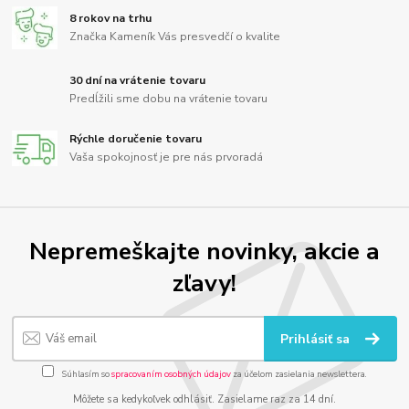
8 rokov na trhu
Značka Kameník Vás presvedčí o kvalite
30 dní na vrátenie tovaru
Predĺžili sme dobu na vrátenie tovaru
Rýchle doručenie tovaru
Vaša spokojnosť je pre nás prvoradá
Nepremeškajte novinky, akcie a
zľavy!
Prihlásiť sa
Súhlasím so
spracovaním osobných údajov
za účelom zasielania newslettera.
Môžete sa kedykoľvek odhlásiť. Zasielame raz za 14 dní.