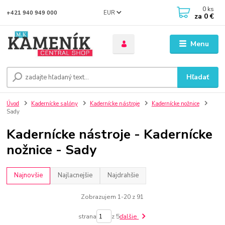
0
ks
EUR
+421 940 949 000
za
0 €
Menu
Hľadať
Úvod
Kadernícke salóny
Kadernícke nástroje
Kadernícke nožnice
Sady
Kadernícke nástroje - Kadernícke
nožnice - Sady
Najnovšie
Najlacnejšie
Najdrahšie
Zobrazujem 1-20 z 91
strana
z 5
ďalšie