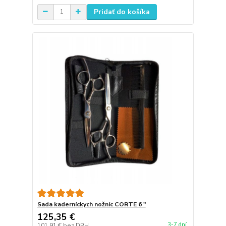
Pridať do košíka
Sada kaderníckych nožníc CORTE 6 "
125,35 €
3-7 dní
101,91 €
bez DPH