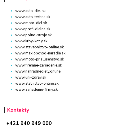
www.auto-diel.sk
www.auto-techna.sk
www.moto-diel.sk
www.profi-dielna.sk
www.polno-stroje.sk
www.krby-kotly.sk
www.stavebnictvo-online.sk
www.maxiobchod-naradie.sk
www.moto-prislusenstvo.sk
www.firemne-zariadenie.sk
www.nahradnediely.online
www.uni-zdrav.sk
www.zlatnictvo-online.sk
www.zariadenie-firmy.sk
Kontakty
+421 940 949 000