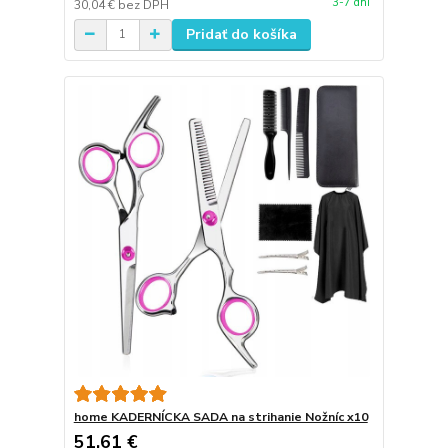
3-7 dní
30,04 €
bez DPH
Pridať do košíka
home KADERNÍCKA SADA na strihanie Nožníc x10
51,61 €