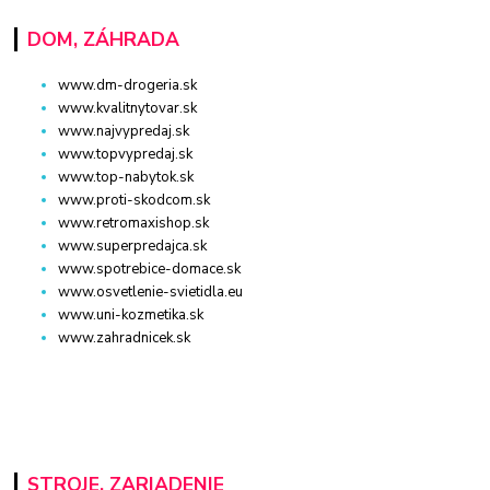
DOM, ZÁHRADA
www.dm-drogeria.sk
www.kvalitnytovar.sk
www.najvypredaj.sk
www.topvypredaj.sk
www.top-nabytok.sk
www.proti-skodcom.sk
www.retromaxishop.sk
www.superpredajca.sk
www.spotrebice-domace.sk
www.osvetlenie-svietidla.eu
www.uni-kozmetika.sk
www.zahradnicek.sk
STROJE, ZARIADENIE