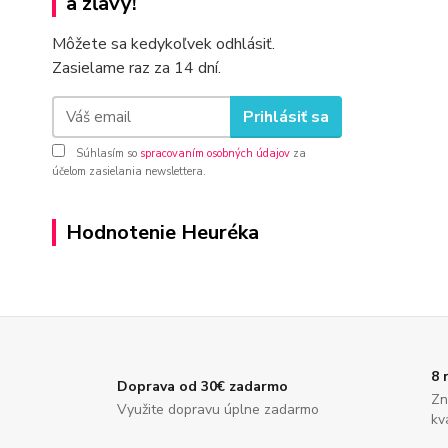
a zľavy!
Môžete sa kedykoľvek odhlásiť.
Zasielame raz za 14 dní.
Prihlásiť sa
Súhlasím so
spracovaním osobných údajov
za
účelom zasielania newslettera.
Hodnotenie Heuréka
8 
Doprava od 30€ zadarmo
Zn
Využite dopravu úplne zadarmo
kv