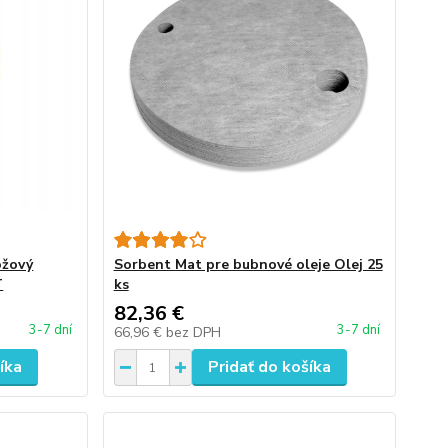
ožový
Sorbent Mat pre bubnové oleje Olej 25
T
ks
82,36 €
3-7 dní
3-7 dní
66,96 €
bez DPH
íka
Pridať do košíka