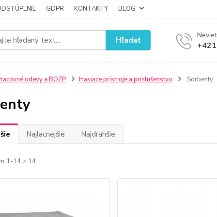
ODSTÚPENIE
GDPR
KONTAKTY
BLOG
Neviet
Hľadať
+421
racovné odevy a BOZP
Hasiace prístroje a príslušenstvo
Sorbenty
enty
šie
Najlacnejšie
Najdrahšie
m 1-14 z 14