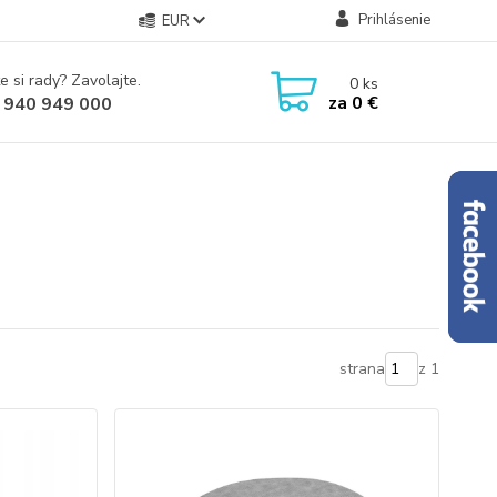
Prihlásenie
EUR
e si rady? Zavolajte.
0
ks
za
0 €
 940 949 000
strana
z 1