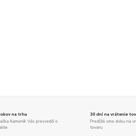
rokov na trhu
30 dní na vrátenie to
ačka Kameník Vás presvedčí o
Predĺžili sme dobu na v
alite
tovaru