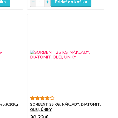
íka
Pridať do košíka
orb.P.10Kg
SORBENT 25 KG, NÁKLADY, DIATOMIT,
OLEJ, ÚNIKY
30,23 €