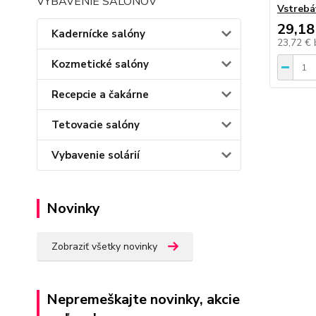
VYBAVENIE SALÓNOV
Vstrebá
29,18
Kadernícke salóny
23,72 €
Kozmetické salóny
Recepcie a čakárne
Tetovacie salóny
Vybavenie solárií
Novinky
Zobraziť všetky novinky
Nepremeškajte novinky, akcie