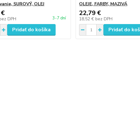
vanie, SUROVÝ, OLEJ
OLEJE, FARBY, MAZIVÁ
 €
22,79 €
3-7 dní
bez DPH
18,52 €
bez DPH
Pridať do košíka
Pridať do koš