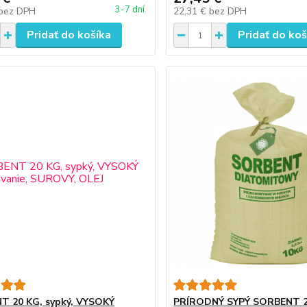
3-7 dní
bez DPH
22,31 €
bez DPH
Pridať do košíka
Pridať do koš
T 20 KG, sypký, VYSOKÝ
PRÍRODNÝ SYPÝ SORBENT 2