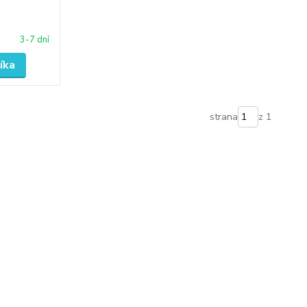
3-7 dní
íka
strana
z 1