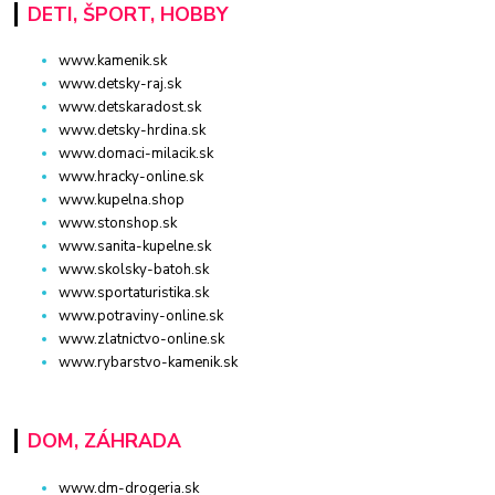
DETI, ŠPORT, HOBBY
www.kamenik.sk
www.detsky-raj.sk
www.detskaradost.sk
www.detsky-hrdina.sk
www.domaci-milacik.sk
www.hracky-online.sk
www.kupelna.shop
www.stonshop.sk
www.sanita-kupelne.sk
www.skolsky-batoh.sk
www.sportaturistika.sk
www.potraviny-online.sk
www.zlatnictvo-online.sk
www.rybarstvo-kamenik.sk
DOM, ZÁHRADA
www.dm-drogeria.sk