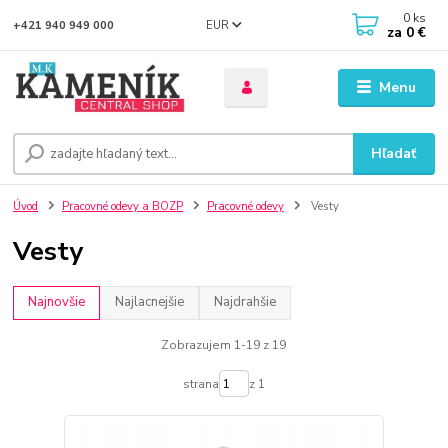
0
ks
EUR
+421 940 949 000
za
0 €
Menu
Hľadať
Úvod
Pracovné odevy a BOZP
Pracovné odevy
Vesty
Vesty
Najnovšie
Najlacnejšie
Najdrahšie
Zobrazujem 1-19 z 19
strana
z 1