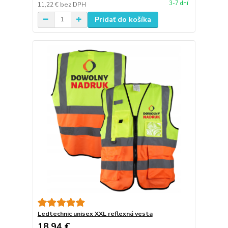
3-7 dní
11,22 €
bez DPH
Pridať do košíka
Ledtechnic unisex XXL reflexná vesta
18,94 €