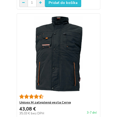
Pridať do košíka
Unisex M zateplená vesta Cerva
43,08 €
3-7 dní
35,03 €
bez DPH