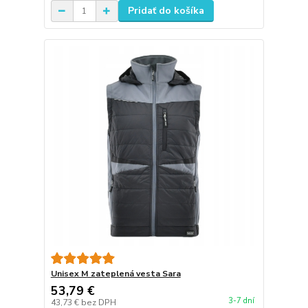
Pridať do košíka
Unisex M zateplená vesta Sara
53,79 €
3-7 dní
43,73 €
bez DPH