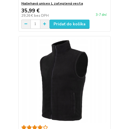
Naliehavá unisex L zateplená vesta
35,99 €
3-7 dní
29,26 €
bez DPH
Pridať do košíka