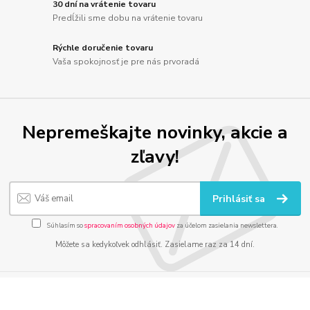
30 dní na vrátenie tovaru
Predĺžili sme dobu na vrátenie tovaru
Rýchle doručenie tovaru
Vaša spokojnosť je pre nás prvoradá
Nepremeškajte novinky, akcie a
zľavy!
Prihlásiť sa
Súhlasím so
spracovaním osobných údajov
za účelom zasielania newslettera.
Môžete sa kedykoľvek odhlásiť. Zasielame raz za 14 dní.