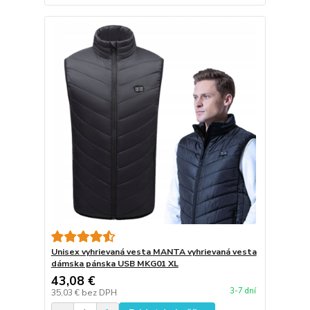
Unisex vyhrievaná vesta MANTA vyhrievaná vesta
dámska pánska USB MKG01 XL
43,08 €
3-7 dní
35,03 €
bez DPH