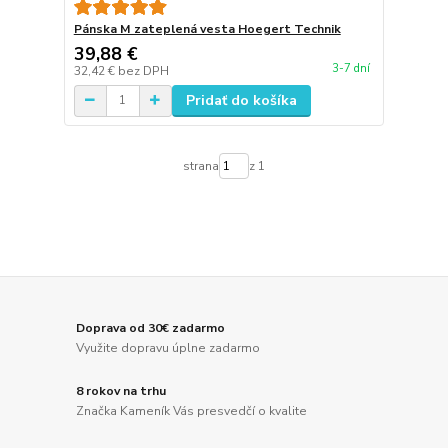
Pánska M zateplená vesta Hoegert Technik
39,88 €
3-7 dní
32,42 €
bez DPH
Pridať do košíka
strana
z 1
Doprava od 30€ zadarmo
Využite dopravu úplne zadarmo
8 rokov na trhu
Značka Kameník Vás presvedčí o kvalite