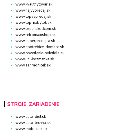
www.kvalitnytovar.sk
www.najvypredaj.sk
www.topvypredaj.sk
www.top-nabytok.sk
www.proti-skodcom.sk
www.retromaxishop.sk
www.superpredajca.sk
www.spotrebice-domace.sk
www.osvetlenie-svietidla.eu
www.uni-kozmetika.sk
www.zahradnicek.sk
STROJE, ZARIADENIE
www.auto-diel.sk
www.auto-techna.sk
www.moto-diel.sk