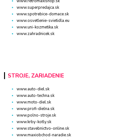
www.retromaxishop.sk
www.superpredajca.sk
www.spotrebice-domace.sk
www.osvetlenie-svietidla.eu
www.uni-kozmetika.sk
www.zahradnicek.sk
STROJE, ZARIADENIE
www.auto-diel.sk
www.auto-techna.sk
www.moto-diel.sk
www.profi-dielna.sk
www.polno-stroje.sk
www.krby-kotly.sk
www.stavebnictvo-online.sk
www.maxiobchod-naradie.sk