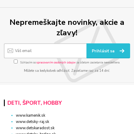
Nepremeškajte novinky, akcie a
zľavy!
Prihlásiť sa
Súhlasím so
spracovaním osobných údajov
za účelom zasielania newslettera.
Môžete sa kedykoľvek odhlásiť. Zasielame raz za 14 dní.
DETI, ŠPORT, HOBBY
www.kamenik.sk
www.detsky-raj.sk
www.detskaradost.sk