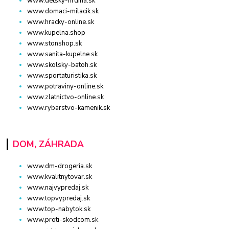
www.detsky-hrdina.sk
www.domaci-milacik.sk
www.hracky-online.sk
www.kupelna.shop
www.stonshop.sk
www.sanita-kupelne.sk
www.skolsky-batoh.sk
www.sportaturistika.sk
www.potraviny-online.sk
www.zlatnictvo-online.sk
www.rybarstvo-kamenik.sk
DOM, ZÁHRADA
www.dm-drogeria.sk
www.kvalitnytovar.sk
www.najvypredaj.sk
www.topvypredaj.sk
www.top-nabytok.sk
www.proti-skodcom.sk