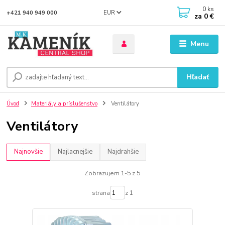
0
ks
EUR
+421 940 949 000
za
0 €
Menu
Hľadať
Úvod
Materiály a príslušenstvo
Ventilátory
Ventilátory
Najnovšie
Najlacnejšie
Najdrahšie
Zobrazujem 1-5 z 5
strana
z 1