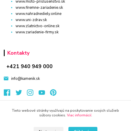
www.moto-prislusenstvo.sk
www.firemne-zariadenie.sk
www.nahradnediely.online
www.uni-zdrav.sk
www.zlatnictvo-online.sk
www.zariadenie-firmy.sk
Kontakty
+421 940 949 000
info@kamenik.sk
Tieto webové stránky využívajú na poskytovanie svojich služieb
súbory cookies.
Viac informácií
.
© 2024 Všetky práva vyhradené KAMENIK.SK
Vytvorené na
Eshop-rychlo.sk