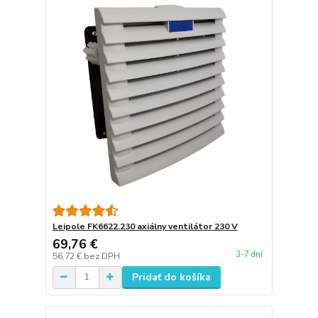
Leipole FK6622.230 axiálny ventilátor 230 V
69,76 €
3-7 dní
56,72 €
bez DPH
Pridať do košíka