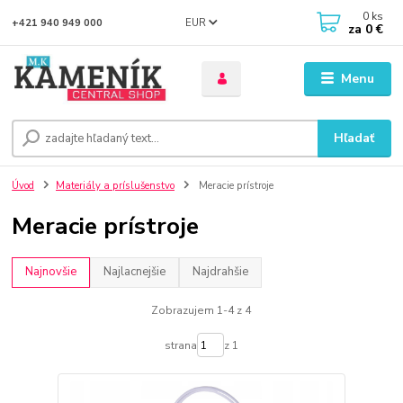
0
ks
EUR
+421 940 949 000
za
0 €
Menu
Hľadať
Úvod
Materiály a príslušenstvo
Meracie prístroje
Meracie prístroje
Najnovšie
Najlacnejšie
Najdrahšie
Zobrazujem 1-4 z 4
strana
z 1