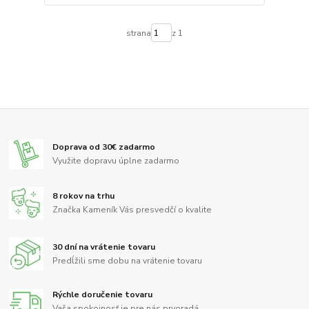
strana
z 1
Doprava od 30€ zadarmo
Využite dopravu úplne zadarmo
8 rokov na trhu
Značka Kameník Vás presvedčí o kvalite
30 dní na vrátenie tovaru
Predĺžili sme dobu na vrátenie tovaru
Rýchle doručenie tovaru
Vaša spokojnosť je pre nás prvoradá