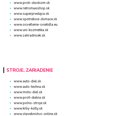
www.proti-skodcom.sk
www.retromaxishop.sk
www.superpredajca.sk
www.spotrebice-domace.sk
www.osvetlenie-svietidla.eu
www.uni-kozmetika.sk
www.zahradnicek.sk
STROJE, ZARIADENIE
www.auto-diel.sk
www.auto-techna.sk
www.moto-diel.sk
www.profi-dielna.sk
www.polno-stroje.sk
www.krby-kotly.sk
www.stavebnictvo-online.sk