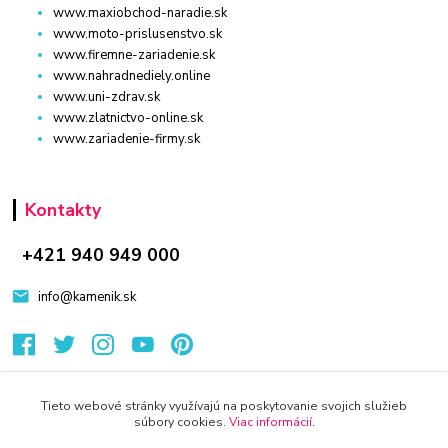
www.maxiobchod-naradie.sk
www.moto-prislusenstvo.sk
www.firemne-zariadenie.sk
www.nahradnediely.online
www.uni-zdrav.sk
www.zlatnictvo-online.sk
www.zariadenie-firmy.sk
Kontakty
+421 940 949 000
info@kamenik.sk
Tieto webové stránky využívajú na poskytovanie svojich služieb
súbory cookies.
Viac informácií
.
© 2024 Všetky práva vyhradené KAMENIK.SK