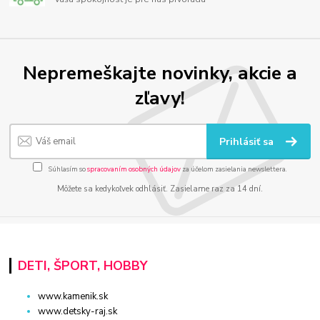
Nepremeškajte novinky, akcie a
zľavy!
Prihlásiť sa
Súhlasím so
spracovaním osobných údajov
za účelom zasielania newslettera.
Môžete sa kedykoľvek odhlásiť. Zasielame raz za 14 dní.
DETI, ŠPORT, HOBBY
www.kamenik.sk
www.detsky-raj.sk