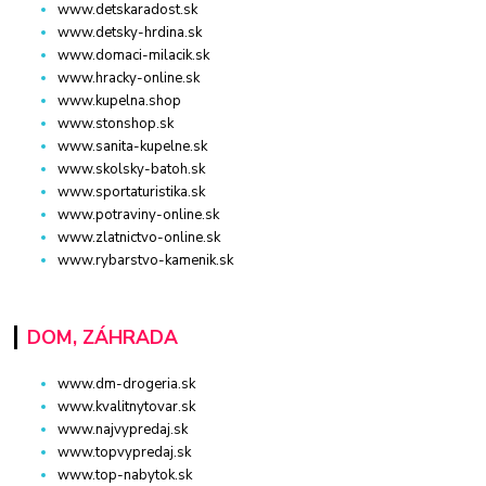
www.detskaradost.sk
www.detsky-hrdina.sk
www.domaci-milacik.sk
www.hracky-online.sk
www.kupelna.shop
www.stonshop.sk
www.sanita-kupelne.sk
www.skolsky-batoh.sk
www.sportaturistika.sk
www.potraviny-online.sk
www.zlatnictvo-online.sk
www.rybarstvo-kamenik.sk
DOM, ZÁHRADA
www.dm-drogeria.sk
www.kvalitnytovar.sk
www.najvypredaj.sk
www.topvypredaj.sk
www.top-nabytok.sk