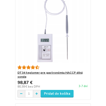
DT34 teplomer pre gastronómiu HACCP dlhá
sonda
98,87 €
3-7 dní
80,38 €
bez DPH
Pridať do košíka