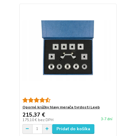
Oporné krúžky hlavy merača tvrdosti Leeb
215,37 €
3-7 dní
175,10 €
bez DPH
Pridať do košíka