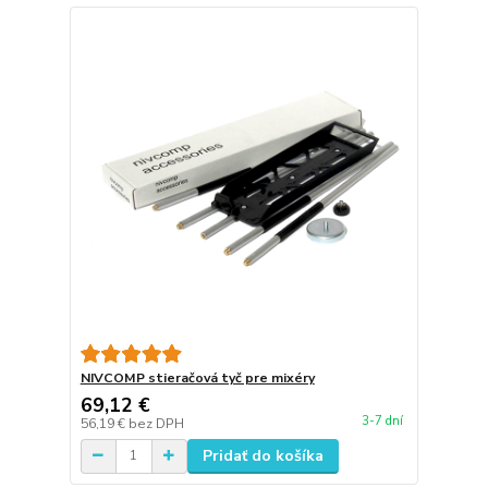
NIVCOMP stieračová tyč pre mixéry
69,12 €
3-7 dní
56,19 €
bez DPH
Pridať do košíka