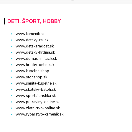
DETI, ŠPORT, HOBBY
www.kamenik.sk
www.detsky-raj.sk
www.detskaradost.sk
www.detsky-hrdina.sk
www.domaci-milacik.sk
www.hracky-online.sk
www.kupelna.shop
www.stonshop.sk
www.sanita-kupelne.sk
www.skolsky-batoh.sk
www.sportaturistika.sk
www.potraviny-online.sk
www.zlatnictvo-online.sk
www.rybarstvo-kamenik.sk