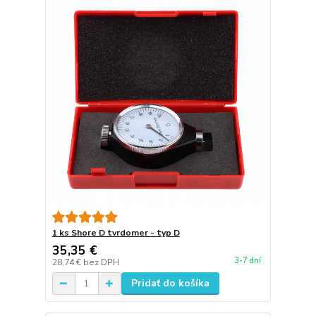
1 ks Shore D tvrdomer - typ D
35,35 €
3-7 dní
28,74 €
bez DPH
Pridať do košíka