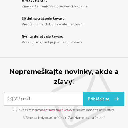
8 rokov na trhu
Značka Kameník Vás presvedčí o kvalite
30 dní na vrátenie tovaru
Predĺžili sme dobu na vrátenie tovaru
Rýchle doručenie tovaru
Vaša spokojnosť je pre nás prvoradá
Nepremeškajte novinky, akcie a
zľavy!
Prihlásiť sa
Súhlasím so
spracovaním osobných údajov
za účelom zasielania newslettera.
Môžete sa kedykoľvek odhlásiť. Zasielame raz za 14 dní.