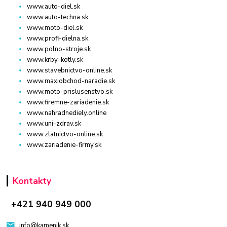
www.auto-diel.sk
www.auto-techna.sk
www.moto-diel.sk
www.profi-dielna.sk
www.polno-stroje.sk
www.krby-kotly.sk
www.stavebnictvo-online.sk
www.maxiobchod-naradie.sk
www.moto-prislusenstvo.sk
www.firemne-zariadenie.sk
www.nahradnediely.online
www.uni-zdrav.sk
www.zlatnictvo-online.sk
www.zariadenie-firmy.sk
Kontakty
+421 940 949 000
info@kamenik.sk