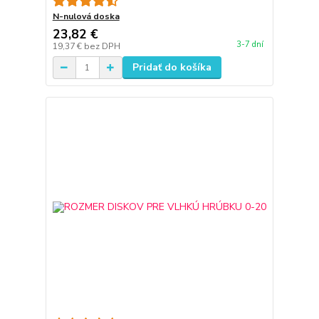
N-nulová doska
23,82 €
3-7 dní
19,37 €
bez DPH
Pridať do košíka