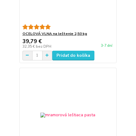
OCELOVÁ VLNA na leštenie 2,50 kg
39,79 €
3-7 dní
32,35 €
bez DPH
Pridať do košíka