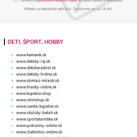
Súhlasím so
spracovaním osobných údajov
za účelom zasielania newslettera.
Môžete sa kedykoľvek odhlásiť. Zasielame raz za 14 dní.
DETI, ŠPORT, HOBBY
www.kamenik.sk
www.detsky-raj.sk
www.detskaradost.sk
www.detsky-hrdina.sk
www.domaci-milacik.sk
www.hracky-online.sk
www.kupelna.shop
www.stonshop.sk
www.sanita-kupelne.sk
www.skolsky-batoh.sk
www.sportaturistika.sk
www.potraviny-online.sk
www.zlatnictvo-online.sk