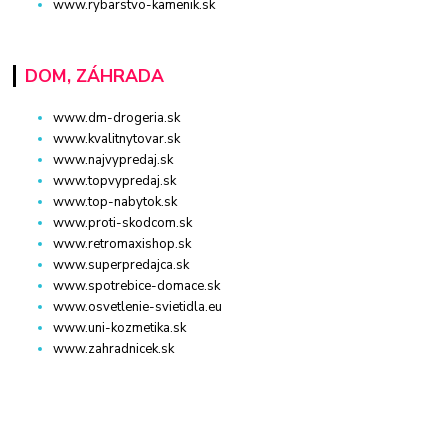
www.rybarstvo-kamenik.sk
DOM, ZÁHRADA
www.dm-drogeria.sk
www.kvalitnytovar.sk
www.najvypredaj.sk
www.topvypredaj.sk
www.top-nabytok.sk
www.proti-skodcom.sk
www.retromaxishop.sk
www.superpredajca.sk
www.spotrebice-domace.sk
www.osvetlenie-svietidla.eu
www.uni-kozmetika.sk
www.zahradnicek.sk