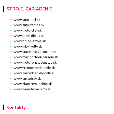
STROJE, ZARIADENIE
www.auto-diel.sk
www.auto-techna.sk
www.moto-diel.sk
www.profi-dielna.sk
www.polno-stroje.sk
www.krby-kotly.sk
www.stavebnictvo-online.sk
www.maxiobchod-naradie.sk
www.moto-prislusenstvo.sk
www.firemne-zariadenie.sk
www.nahradnediely.online
www.uni-zdrav.sk
www.zlatnictvo-online.sk
www.zariadenie-firmy.sk
Kontakty