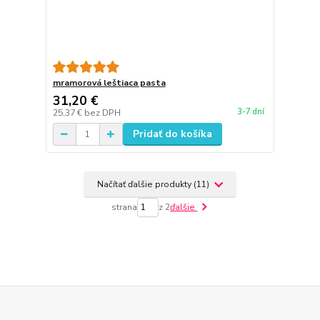
mramorová leštiaca pasta
31,20 €
3-7 dní
25,37 €
bez DPH
Pridať do košíka
Načítať ďalšie produkty (11)
strana
z 2
ďalšie