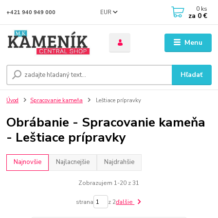
0
ks
EUR
+421 940 949 000
za
0 €
Menu
Hľadať
Úvod
Spracovanie kameňa
Leštiace prípravky
Obrábanie - Spracovanie kameňa
- Leštiace prípravky
Najnovšie
Najlacnejšie
Najdrahšie
Zobrazujem 1-20 z 31
strana
z 2
ďalšie