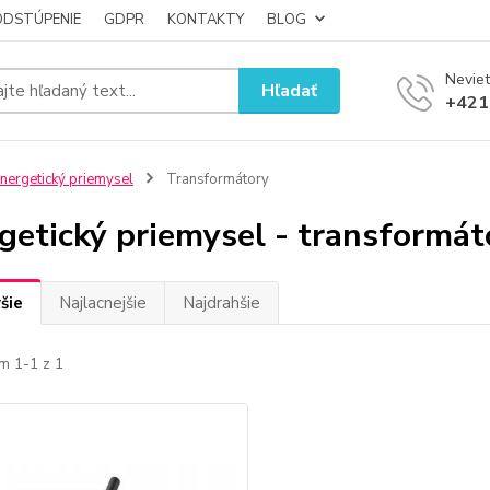
ODSTÚPENIE
GDPR
KONTAKTY
BLOG
Neviet
Hľadať
+421
nergetický priemysel
Transformátory
getický priemysel - transformát
šie
Najlacnejšie
Najdrahšie
m 1-1 z 1