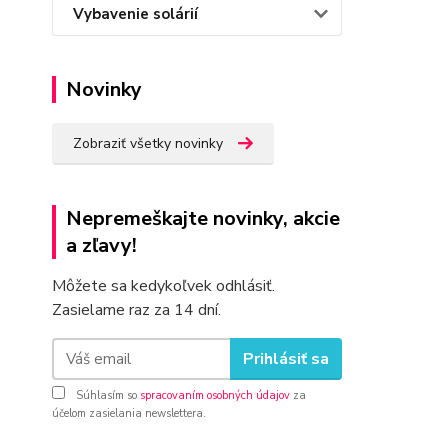
Vybavenie solárií
Novinky
Zobraziť všetky novinky
Nepremeškajte novinky, akcie
a zľavy!
Môžete sa kedykoľvek odhlásiť.
Zasielame raz za 14 dní.
Prihlásiť sa
Súhlasím so
spracovaním osobných údajov
za
účelom zasielania newslettera.