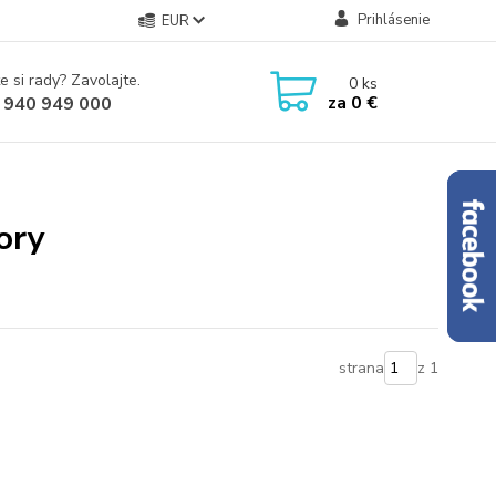
Prihlásenie
EUR
e si rady? Zavolajte.
0
ks
za
0 €
 940 949 000
ory
strana
z 1