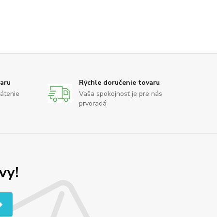
varu
Rýchle doručenie tovaru
rátenie
Vaša spokojnosť je pre nás
prvoradá
vy!