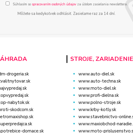
Súhlasím so
spracovaním osobných údajov
za účelom zasielania newslettera.
Môžete sa kedykoľvek odhlásiť. Zasielame raz za 14 dní.
ZÁHRADA
STROJE, ZARIADENI
m-drogeria.sk
www.auto-diel.sk
alitnytovar.sk
www.auto-techna.sk
jvypredaj.sk
www.moto-diel.sk
opvypredaj.sk
www.profi-dielna.sk
op-nabytok.sk
www.polno-stroje.sk
roti-skodcom.sk
www.krby-kotly.sk
etromaxishop.sk
www.stavebnictvo-online.
uperpredajca.sk
www.maxiobchod-naradie.
potrebice-domace.sk
www.moto-prislusenstvo.