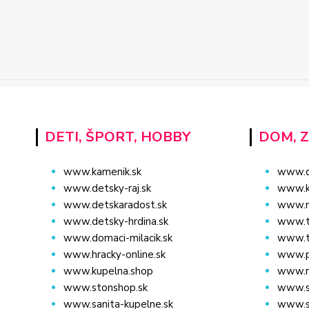
DETI, ŠPORT, HOBBY
DOM, 
www.kamenik.sk
www.d
www.detsky-raj.sk
www.kv
www.detskaradost.sk
www.na
www.detsky-hrdina.sk
www.t
www.domaci-milacik.sk
www.t
www.hracky-online.sk
www.p
www.kupelna.shop
www.r
www.stonshop.sk
www.s
www.sanita-kupelne.sk
www.s