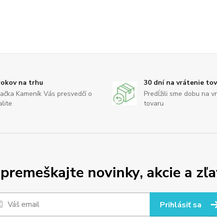
rokov na trhu
30 dní na vrátenie to
ačka Kameník Vás presvedčí o
Predĺžili sme dobu na v
alite
tovaru
premeškajte novinky, akcie a zľa
Prihlásiť sa