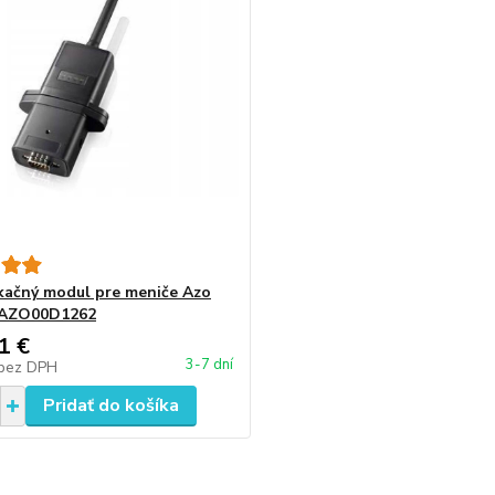
ačný modul pre meniče Azo
l AZO00D1262
1 €
3-7 dní
bez DPH
Pridať do košíka