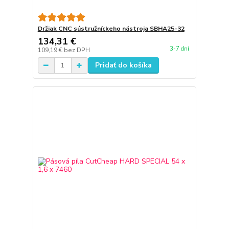
Držiak CNC sústružníckeho nástroja SBHA25-32
134,31 €
3-7 dní
109,19 €
bez DPH
Pridať do košíka