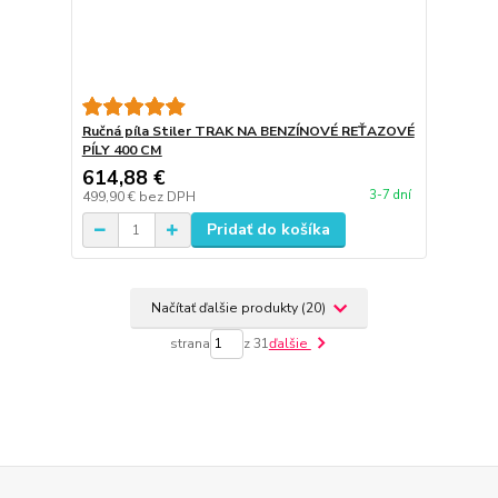
Ručná píla Stiler TRAK NA BENZÍNOVÉ REŤAZOVÉ
PÍLY 400 CM
614,88 €
3-7 dní
499,90 €
bez DPH
Pridať do košíka
Načítať ďalšie produkty (20)
strana
z 31
ďalšie