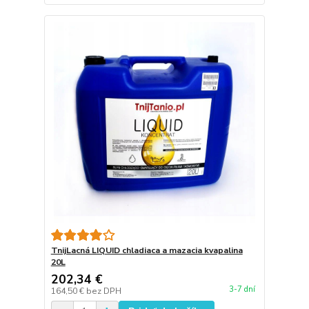
TnijLacná LIQUID chladiaca a mazacia kvapalina
20L
202,34 €
3-7 dní
164,50 €
bez DPH