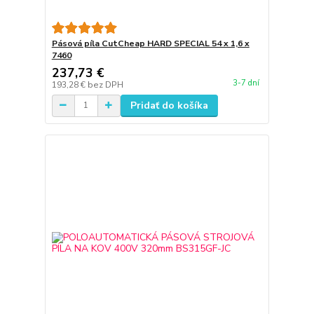
Pásová píla CutCheap HARD SPECIAL 54 x 1,6 x
7460
237,73 €
3-7 dní
193,28 €
bez DPH
Pridať do košíka