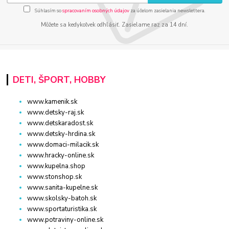
Súhlasím so
spracovaním osobných údajov
za účelom zasielania newslettera.
Môžete sa kedykoľvek odhlásiť. Zasielame raz za 14 dní.
DETI, ŠPORT, HOBBY
www.kamenik.sk
www.detsky-raj.sk
www.detskaradost.sk
www.detsky-hrdina.sk
www.domaci-milacik.sk
www.hracky-online.sk
www.kupelna.shop
www.stonshop.sk
www.sanita-kupelne.sk
www.skolsky-batoh.sk
www.sportaturistika.sk
www.potraviny-online.sk