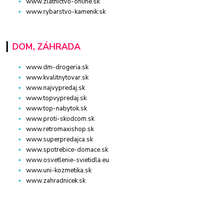
www.zlatnictvo-online.sk
www.rybarstvo-kamenik.sk
DOM, ZÁHRADA
www.dm-drogeria.sk
www.kvalitnytovar.sk
www.najvypredaj.sk
www.topvypredaj.sk
www.top-nabytok.sk
www.proti-skodcom.sk
www.retromaxishop.sk
www.superpredajca.sk
www.spotrebice-domace.sk
www.osvetlenie-svietidla.eu
www.uni-kozmetika.sk
www.zahradnicek.sk