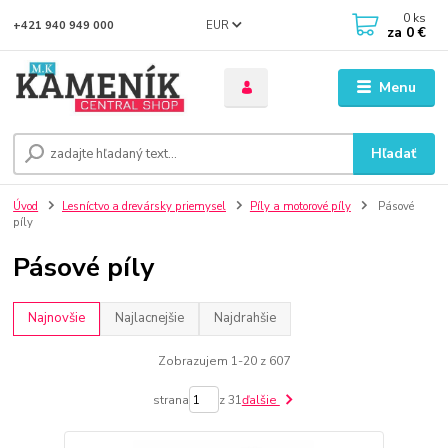
0
ks
EUR
+421 940 949 000
za
0 €
Menu
Hľadať
Úvod
Lesníctvo a drevársky priemysel
Píly a motorové píly
Pásové
píly
Pásové píly
Najnovšie
Najlacnejšie
Najdrahšie
Zobrazujem 1-20 z 607
strana
z 31
ďalšie