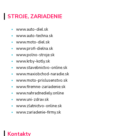
STROJE, ZARIADENIE
www.auto-diel.sk
www.auto-techna.sk
www.moto-diel.sk
www.profi-dielna.sk
www.polno-stroje.sk
www.krby-kotly.sk
www.stavebnictvo-online.sk
www.maxiobchod-naradie.sk
www.moto-prislusenstvo.sk
www.firemne-zariadenie.sk
www.nahradnediely.online
www.uni-zdrav.sk
www.zlatnictvo-online.sk
www.zariadenie-firmy.sk
Kontakty