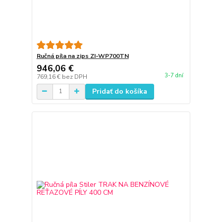
Ručná píla na zips ZI-WP700TN
946,06 €
3-7 dní
769,16 €
bez DPH
Pridať do košíka