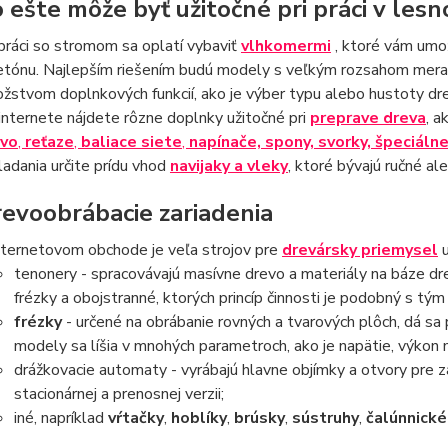
 ešte môže byť užitočné pri práci v le
 práci so stromom sa oplatí vybaviť
vlhkomermi
, ktoré vám umož
etónu. Najlepším riešením budú modely s veľkým rozsahom merani
žstvom doplnkových funkcií, ako je výber typu alebo hustoty dre
internete nájdete rôzne doplnky užitočné pri
preprave dreva
, a
evo
,
reťaze
,
baliace siete
,
napínače, spony, svorky, špeciálne
ladania určite prídu vhod
navijaky a vleky
, ktoré bývajú ručné al
evoobrábacie zariadenia
nternetovom obchode je veľa strojov pre
drevársky priemysel
u
tenonery - spracovávajú masívne drevo a materiály na báze drev
frézky a obojstranné, ktorých princíp činnosti je podobný s tým
frézky
- určené na obrábanie rovných a tvarových plôch, dá sa 
modely sa líšia v mnohých parametroch, ako je napätie, výkon
drážkovacie automaty - vyrábajú hlavne objímky a otvory pre zá
stacionárnej a prenosnej verzii;
iné, napríklad
vŕtačky
,
hoblíky
,
brúsky
,
sústruhy
,
čalúnnické