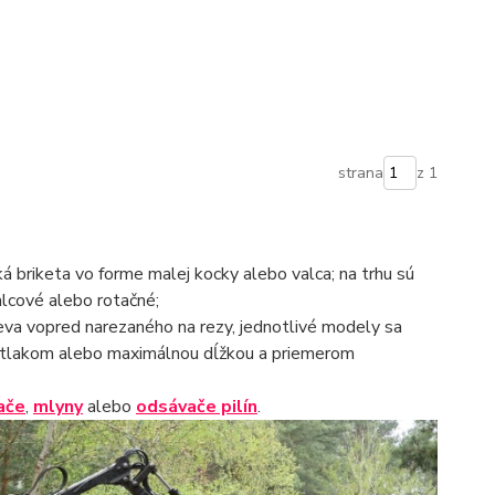
strana
z 1
ká briketa vo forme malej kocky alebo valca; na trhu sú
alcové alebo rotačné;
reva vopred narezaného na rezy, jednotlivé modely sa
 prítlakom alebo maximálnou dĺžkou a priemerom
ače
,
mlyny
alebo
odsávače pilín
.