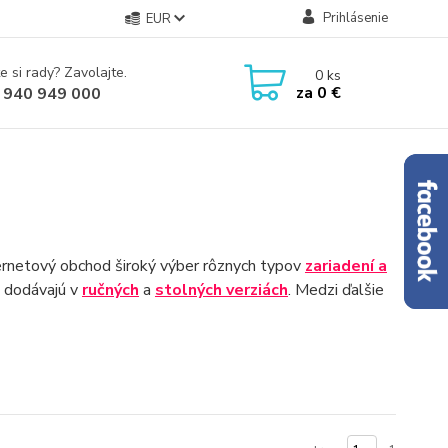
Prihlásenie
EUR
e si rady? Zavolajte.
0
ks
za
0 €
 940 949 000
ernetový obchod široký výber rôznych typov
zariadení a
a dodávajú v
ručných
a
stolných verziách
. Medzi ďalšie