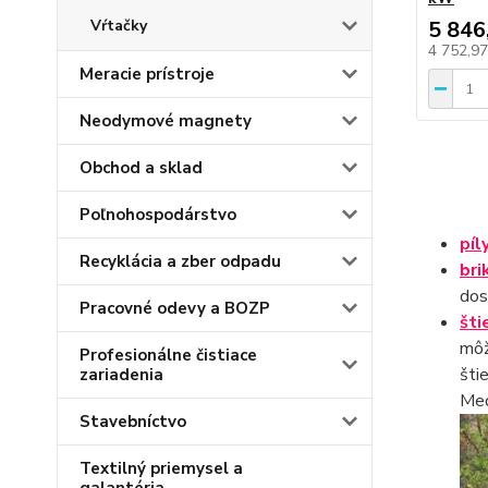
Vŕtačky
5 846
4 752,9
Meracie prístroje
Neodymové magnety
Obchod a sklad
Poľnohospodárstvo
píl
Recyklácia a zber odpadu
bri
dos
Pracovné odevy a BOZP
šti
môž
Profesionálne čistiace
šti
zariadenia
Med
Stavebníctvo
Textilný priemysel a