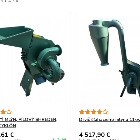
m 1-4 z 4
Ý MLÝN, PÍLOVÝ SHREDER,
Drvič šľahacieho mlyna 11k
CYKLÓN
,61 €
4 517,90 €