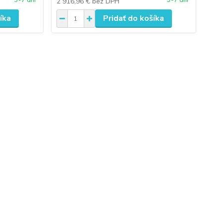
3-7 dní
3-7 dní
2 916,96 €
bez DPH
íka
Pridať do košíka