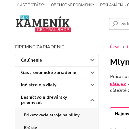
ČASTÉ OTÁZKY
OBCHODNÉ PODMIENKY
REKLAMÁCIA - 
FIREMNÉ ZARIADENIE
Úvod
L
Mly
Čalúnenie
Gastronomické zariadenie
Práca so 
strojov
.
Iné stroje a diely
dôležité z
Lesníctvo a drevársky
priemysel
Najnov
Briketovacie stroje na piliny
Brúsky