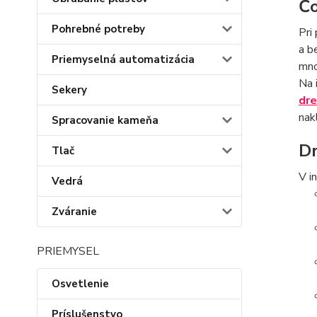
Čo
Pohrebné potreby
Pri
a b
Priemyselná automatizácia
mno
Na 
Sekery
dr
nak
Spracovanie kameňa
Dr
Tlač
V i
Vedrá
Zváranie
PRIEMYSEL
Osvetlenie
Príslušenstvo