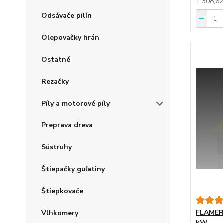
1 308,6
Odsávače pilín
Olepovačky hrán
Ostatné
Rezačky
Píly a motorové píly
Preprava dreva
Sústruhy
Štiepačky guľatiny
Štiepkovače
FLAMER
Vlhkomery
kW