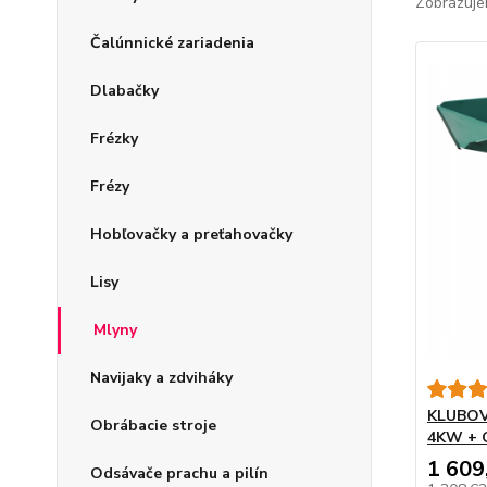
Zobrazuje
Čalúnnické zariadenia
Dlabačky
Frézky
Frézy
Hobľovačky a preťahovačky
Lisy
Mlyny
Navijaky a zdviháky
KLUBOV
Obrábacie stroje
4KW + 
1 609
Odsávače prachu a pilín