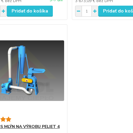
3-7 dní
2 €
bez DPH
3 673,09 €
bez DPH
Pridať do košíka
Pridať do koš
S MLÝN NA VÝROBU PELIET 4