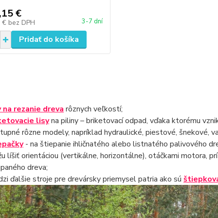
,15 €
3-7 dní
7 €
bez DPH
Pridať do košíka
y na rezanie dreva
rôznych veľkostí;
ketovacie lisy
na piliny – briketovací odpad, vďaka ktorému vzni
tupné rôzne modely, napríklad hydraulické, piestové, šnekové, v
epačky
- na štiepanie ihličnatého alebo listnatého palivového d
u líšiť orientáciou (vertikálne, horizontálne), otáčkami motora,
epaného dreva;
zi ďalšie stroje pre drevársky priemysel patria ako sú
štiepkov