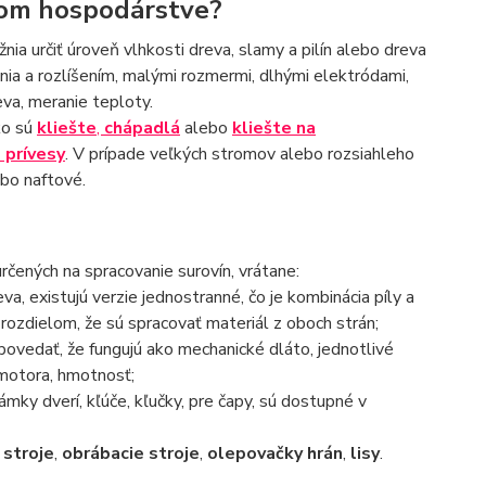
snom hospodárstve?
nia určiť úroveň vlhkosti dreva, slamy a pilín alebo dreva
a a rozlíšením, malými rozmermi, dlhými elektródami,
va, meranie teploty.
ko sú
kliešte
,
chápadlá
alebo
kliešte na
 prívesy
. V prípade veľkých stromov alebo rozsiahleho
ebo naftové.
rčených na spracovanie surovín, vrátane:
a, existujú verzie jednostranné, čo je kombinácia píly a
 rozdielom, že sú spracovať materiál z oboch strán;
povedať, že fungujú ako mechanické dláto, jednotlivé
 motora, hmotnosť;
mky dverí, kľúče, kľučky, pre čapy, sú dostupné v
 stroje
,
obrábacie stroje
,
olepovačky hrán
,
lisy
.