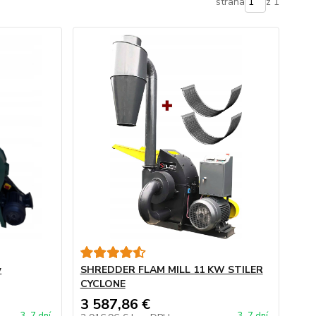
strana
z 1
w
SHREDDER FLAM MILL 11 KW STILER
CYCLONE
3 587,86 €