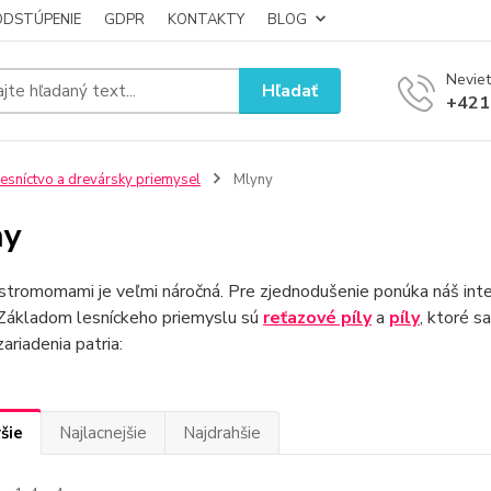
ODSTÚPENIE
GDPR
KONTAKTY
BLOG
Neviet
Hľadať
+421
esníctvo a drevársky priemysel
Mlyny
ny
stromomami je veľmi náročná. Pre zjednodušenie ponúka náš int
 Základom lesníckeho priemyslu sú
reťazové píly
a
píly
, ktoré s
ariadenia patria:
šie
Najlacnejšie
Najdrahšie