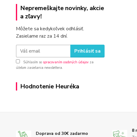
Nepremeškajte novinky, akcie
a zľavy!
Môžete sa kedykoľvek odhlásiť.
Zasielame raz za 14 dní.
Prihlásiť sa
Súhlasím so
spracovaním osobných údajov
za
účelom zasielania newslettera.
Hodnotenie Heuréka
8 
Doprava od 30€ zadarmo