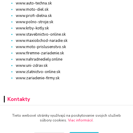
www.auto-techna.sk
www.moto-diel.sk
www.profi-dielna.sk
www.polno-stroje.sk
www.krby-kotly.sk
www.stavebnictvo-online.sk
www.maxiobchod-naradie.sk
www.moto-prislusenstvo.sk
www.firemne-zariadenie.sk
www.nahradnediely.online
www.uni-zdrav.sk
www.zlatnictvo-online.sk
www.zariadenie-firmy.sk
Kontakty
+421 940 949 000
Tieto webové stránky využívajú na poskytovanie svojich služieb
súbory cookies.
Viac informácií
.
info@kamenik.sk