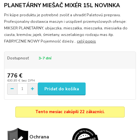
PLANETÁRNY MIEŠAČ MIXÉR 15L NOVINKA
Pri kúpe produktu je potrebné zvoliť a uhradiť Paletovú prepravu.
Profesjonalny dostawca maszyn i urządzeń przemyslowych oferuje:
MIKSER PLANETARNY, ubijaczka, mieszałka, mieszarka, miesiarka do
ciasta, kremów, jajek, śmietany, wszelakiego rodzaju mas itp.
FABRYCZNIE NOWY Pojemność dzieży...
celý popis
Dostupnosť
3-7 dní
776 €
630,89 €
bez DPH
Pridať do košíka
Tento mesiac zakúpili 22 zákazníci.
Ochrana