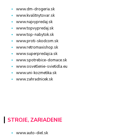
www.dm-drogeria.sk
www.kvalitnytovar.sk
www.najvypredaj.sk
www.topvypredaj.sk
www.top-nabytok.sk
www.proti-skodcom.sk
www.retromaxishop.sk
www.superpredajca.sk
www.spotrebice-domace.sk
www.osvetlenie-svietidla.eu
www.uni-kozmetika.sk
www.zahradnicek.sk
STROJE, ZARIADENIE
www.auto-diel.sk