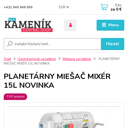
0
ks
EUR
+421 940 949 000
za
0 €
Menu
Hľadať
Úvod
Gastronomické zariadenie
Miešacie zariadenie
PLANETÁRNY
MIEŠAČ MIXÉR 15L NOVINKA
PLANETÁRNY MIEŠAČ MIXÉR
15L NOVINKA
TOP produkt