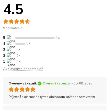
4.5
5 hodnotenie
5
4 x
4
1 x
3
0 x
2
0 x
1
0 x
Ako overíme hodnotenie?
Overený zákazník
Overená recenzia
- 08. 08. 2026
Príjemná skúsenosť s týmto obchodom, určite sa sem vrátim.