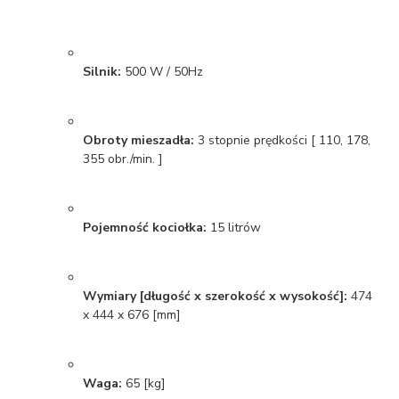
Silnik:
500 W / 50Hz
Obroty mieszadła:
3 stopnie prędkości [ 110, 178,
355 obr./min. ]
Pojemność kociołka:
15 litrów
Wymiary [długość x szerokość x wysokość]:
474
x 444 x 676 [mm]
Waga:
65 [kg]