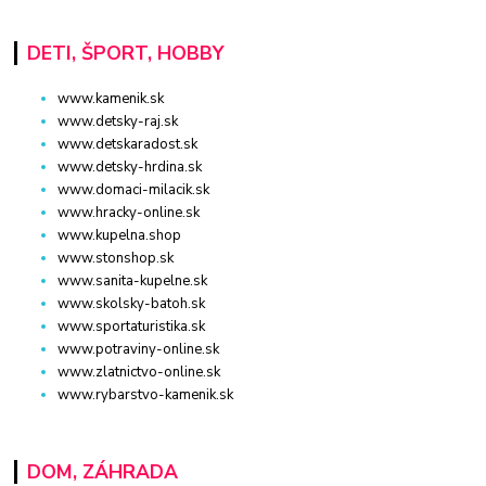
DETI, ŠPORT, HOBBY
www.kamenik.sk
www.detsky-raj.sk
www.detskaradost.sk
www.detsky-hrdina.sk
www.domaci-milacik.sk
www.hracky-online.sk
www.kupelna.shop
www.stonshop.sk
www.sanita-kupelne.sk
www.skolsky-batoh.sk
www.sportaturistika.sk
www.potraviny-online.sk
www.zlatnictvo-online.sk
www.rybarstvo-kamenik.sk
DOM, ZÁHRADA