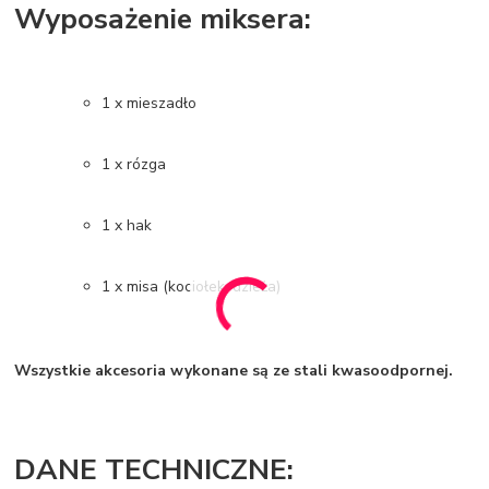
Wyposażenie miksera:
1 x mieszadło
1 x rózga
1 x hak
1 x misa (kociołek, dzieża)
Wszystkie akcesoria wykonane są ze stali kwasoodpornej.
DANE TECHNICZNE: