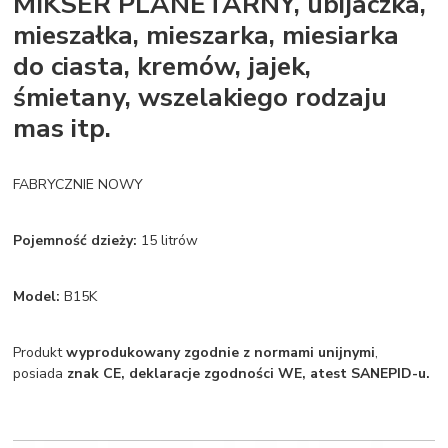
MIKSER PLANETARNY, ubijaczka,
mieszałka, mieszarka, miesiarka
do ciasta, kremów, jajek,
śmietany, wszelakiego rodzaju
mas itp.
FABRYCZNIE NOWY
Pojemność dzieży:
15 litrów
Model:
B15K
Produkt
wyprodukowany zgodnie z normami unijnymi
,
posiada
znak CE, deklaracje zgodności WE, atest SANEPID-u.