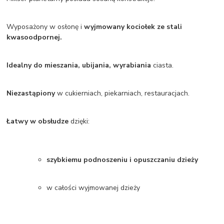
Wyposażony w osłonę i
wyjmowany kociołek ze stali
kwasoodpornej.
Idealny do mieszania, ubijania, wyrabiania
ciasta.
Niezastąpiony
w cukierniach, piekarniach, restauracjach.
Łatwy w obsłudze
dzięki:
szybkiemu podnoszeniu i opuszczaniu dzieży
w całości wyjmowanej dzieży