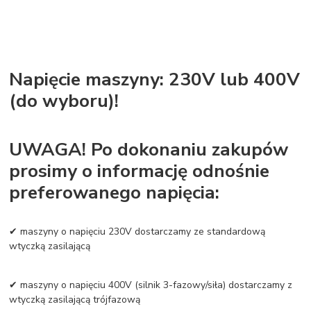
Napięcie maszyny: 230V lub 400V
(do wyboru)!
UWAGA! Po dokonaniu zakupów
prosimy o informację odnośnie
preferowanego napięcia:
✔ maszyny o napięciu 230V dostarczamy ze standardową
wtyczką zasilającą
✔ maszyny o napięciu 400V (silnik 3-fazowy/siła) dostarczamy z
wtyczką zasilającą trójfazową