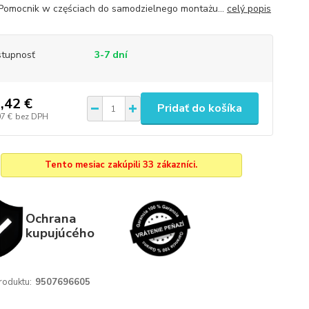
Pomocnik w częściach do samodzielnego montażu...
celý popis
tupnosť
3-7 dní
,42 €
Pridať do košíka
07 €
bez DPH
Tento mesiac zakúpili 33 zákazníci.
Ochrana
kupujúcého
roduktu:
9507696605