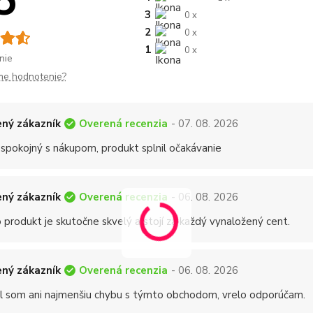
5
3
0 x
2
0 x
1
0 x
nie
me hodnotenie?
Overená recenzia
ný zákazník
- 07. 08. 2026
 spokojný s nákupom, produkt splnil očakávanie
Overená recenzia
ný zákazník
- 06. 08. 2026
 produkt je skutočne skvelý a stojí za každý vynaložený cent.
Overená recenzia
ný zákazník
- 06. 08. 2026
 som ani najmenšiu chybu s týmto obchodom, vrelo odporúčam.