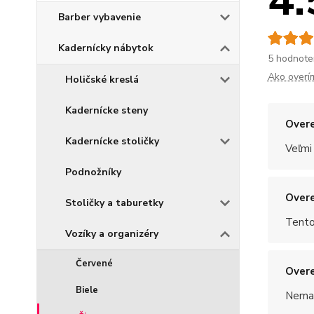
4.
Barber vybavenie
Kadernícky nábytok
5 hodnote
Ako overí
Holičské kreslá
Kadernícke steny
Overe
Kadernícke stoličky
Veľmi
Podnožníky
Overe
Stoličky a taburetky
Tento
Vozíky a organizéry
Červené
Overe
Biele
Nemal