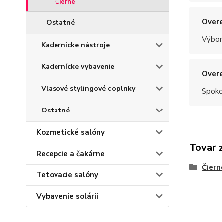
Čierne
Overe
Ostatné
Výbor
Kadernícke nástroje
Kadernícke vybavenie
Overe
Vlasové stylingové doplnky
Spoko
Ostatné
Kozmetické salóny
Tovar 
Recepcie a čakárne
Čiern
Tetovacie salóny
Vybavenie solárií