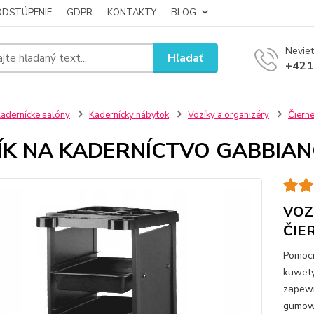
ODSTÚPENIE
GDPR
KONTAKTY
BLOG
Neviet
Hľadať
+421
adernícke salóny
Kadernícky nábytok
Vozíky a organizéry
Čiern
ÍK NA KADERNÍCTVO GABBIANO
VOZ
ČIER
Pomocn
kuwety
zapewn
gumowa