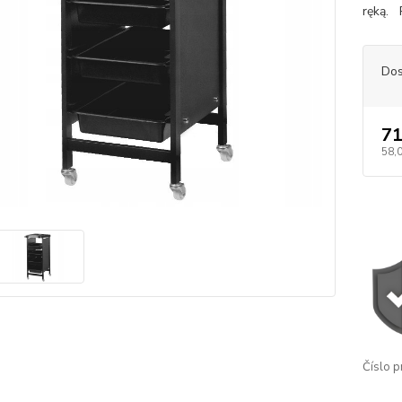
ręką. 
Dos
71
58,
Číslo p