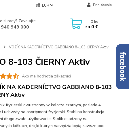
Prihlásenie
EUR
e si rady? Zavolajte.
0
ks
za
0 €
 940 949 000
e
VOZÍK NA KADERNÍCTVO GABBIANO 8-103 ČIERNY Aktiv
 8-103 ČIERNY Aktiv
Ako ma hodnotia zákazníci
ÍK NA KADERNÍCTVO GABBIANO 8-103
NY Aktiv
ik fryzjerski dwustronny w kolorze czarnym, posiada 4
 i uchwyty na asortyment fryzjerski. Stablina konstrukcja
i długotrwałe użytkowanie. Stolik osadzony na
nych kółkach, dzięki którym narzędzia będą zawsze pod