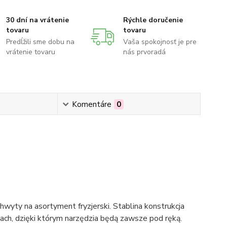
30 dní na vrátenie
Rýchle doručenie
tovaru
tovaru
Predĺžili sme dobu na
Vaša spokojnosť je pre
vrátenie tovaru
nás prvoradá
Komentáre
0
wyty na asortyment fryzjerski. Stablina konstrukcja
ch, dzięki którym narzędzia będą zawsze pod ręką.