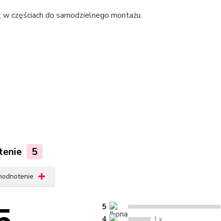
 w częściach do samodzielnego montażu.
tenie
5
 hodnotenie
5
4
1 x