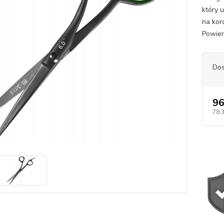
który 
na kor
Powier
Dos
96
78,