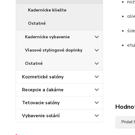
noż
Kadernícke kliešte
oli
Ostatné
ści
Kadernícke vybavenie
etui
Vlasové stylingové doplnky
Ostatné
Kozmetické salóny
Recepcie a čakárne
Tetovacie salóny
Hodno
Vybavenie solárií
Pridať