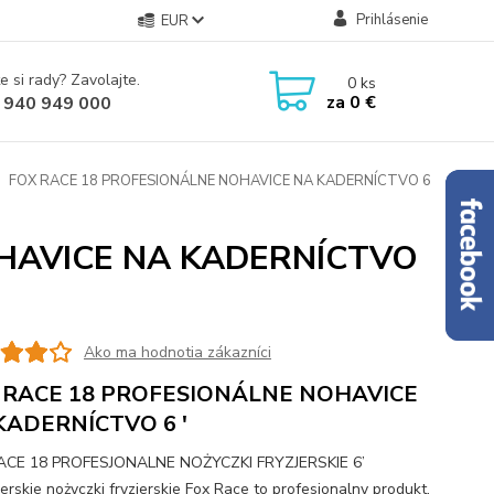
Prihlásenie
EUR
e si rady? Zavolajte.
0
ks
za
0 €
 940 949 000
FOX RACE 18 PROFESIONÁLNE NOHAVICE NA KADERNÍCTVO 6
HAVICE NA KADERNÍCTVO
Ako ma hodnotia zákazníci
 RACE 18 PROFESIONÁLNE NOHAVICE
KADERNÍCTVO 6 '
ACE 18 PROFESJONALNE NOŻYCZKI FRYZJERSKIE 6’
erskie nożyczki fryzjerskie Fox Race to profesjonalny produkt,