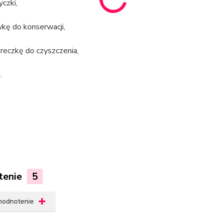
yczki,
wkę do konserwacji,
ereczkę do czyszczenia,
.
tenie
5
 hodnotenie