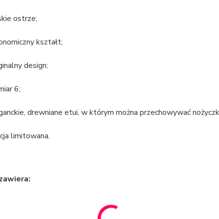
kie ostrze;
onomiczny kształt;
ginalny design;
miar 6;
ganckie, drewniane etui, w którym można przechowywać nożyczki
cja limitowana.
zawiera: