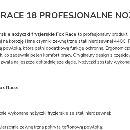
 RACE 18 PROFESJONALNE NOŻ
skie nożyczki fryzjerskie Fox Race
to profesjonalny produkt,
j na korozję i inne czynniki zewnętrzne stali nierdzewnej 440C.
 powłoką, która pełni dodatkową funkcję ochronną. Ergonomiczn
h, co zapewnia pełen komfort pracy. Oryginalny design z częścio
zwala na jeszcze dokładniejsze cięcie. Nożyczki zostały wykona
ox Race:
znie wykonane nożyczki fryzjerskie ze stali nierdzewnej;
ierzchnia zewnętrzna pokryta teflonową powłoką;