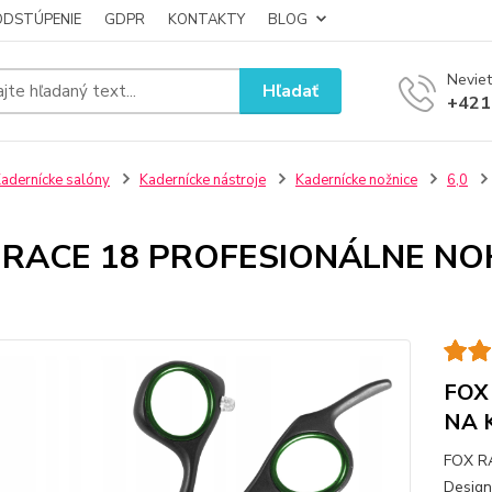
ODSTÚPENIE
GDPR
KONTAKTY
BLOG
Neviet
Hľadať
+421
adernícke salóny
Kadernícke nástroje
Kadernícke nožnice
6,0
 RACE 18 PROFESIONÁLNE NO
FOX
NA 
FOX R
Design