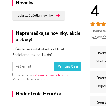
Novinky
4
Zobraziť všetky novinky
5 hodnote
Nepremeškajte novinky, akcie
Ako overí
a zľavy!
Môžete sa kedykoľvek odhlásiť.
Overe
Zasielame raz za 14 dní.
Skuto
Prihlásiť sa
Súhlasím so
spracovaním osobných údajov
za
Overe
účelom zasielania newslettera.
Odpo
Hodnotenie Heuréka
Overe