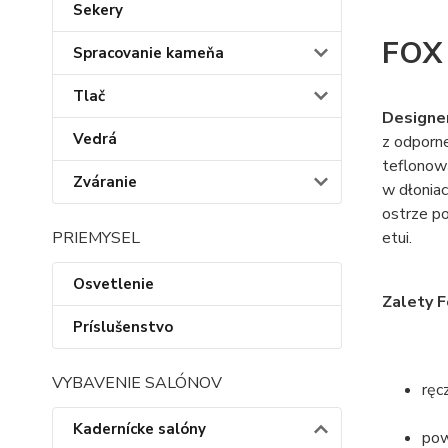
Sekery
FOX
Spracovanie kameňa
Tlač
Designer
Vedrá
z odporne
teflonową
Zváranie
w dłoniac
ostrze po
PRIEMYSEL
etui.
Osvetlenie
Zalety F
Príslušenstvo
VYBAVENIE SALÓNOV
ręc
Kadernícke salóny
pow