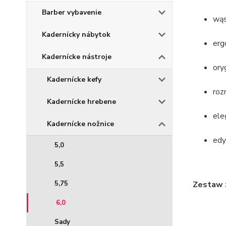
Barber vybavenie
wąs
Kadernícky nábytok
erg
Kadernícke nástroje
ory
Kadernícke kefy
roz
Kadernícke hrebene
ele
Kadernícke nožnice
edy
5,0
5,5
5,75
Zestaw 
6,0
Sady