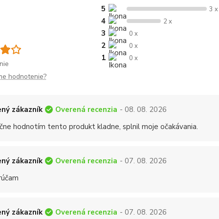
5
3 x
4
2 x
3
0 x
2
0 x
1
0 x
nie
me hodnotenie?
Overená recenzia
ný zákazník
- 08. 08. 2026
čne hodnotím tento produkt kladne, splnil moje očakávania.
Overená recenzia
ný zákazník
- 07. 08. 2026
rúčam
Overená recenzia
ný zákazník
- 07. 08. 2026