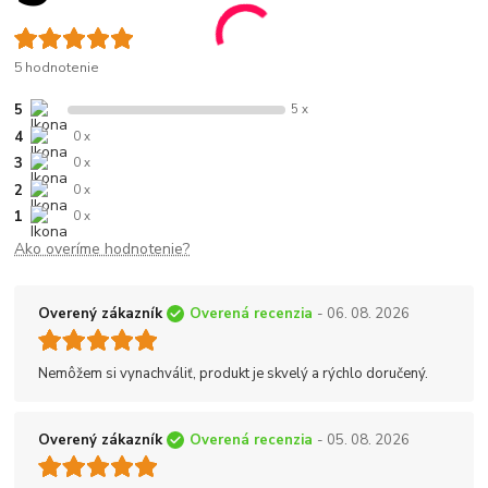
5 hodnotenie
5
5 x
4
0 x
3
0 x
2
0 x
1
0 x
Ako overíme hodnotenie?
Overený zákazník
Overená recenzia
- 06. 08. 2026
Nemôžem si vynachváliť, produkt je skvelý a rýchlo doručený.
Overený zákazník
Overená recenzia
- 05. 08. 2026