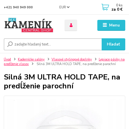
0
ks
EUR
+421 940 949 000
za
0 €
Menu
Hľadať
Úvod
Kadernícke salóny
Vlasové stylingové doplnky
Lepiace pásky na
predĺženie vlasov
Silná 3M ULTRA HOLD TAPE, na predĺženie parochní
Silná 3M ULTRA HOLD TAPE, na
predĺženie parochní