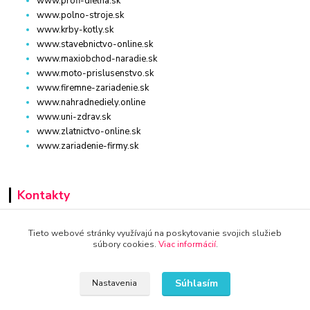
www.profi-dielna.sk
www.polno-stroje.sk
www.krby-kotly.sk
www.stavebnictvo-online.sk
www.maxiobchod-naradie.sk
www.moto-prislusenstvo.sk
www.firemne-zariadenie.sk
www.nahradnediely.online
www.uni-zdrav.sk
www.zlatnictvo-online.sk
www.zariadenie-firmy.sk
Kontakty
+421 940 949 000
Tieto webové stránky využívajú na poskytovanie svojich služieb
súbory cookies.
Viac informácií
.
info@kamenik.sk
Súhlasím
Nastavenia