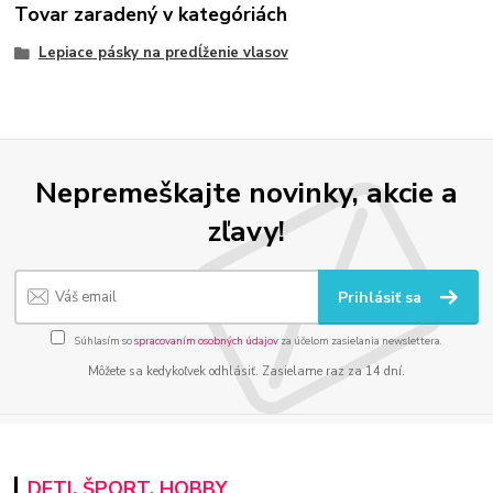
Tovar zaradený v kategóriách
Lepiace pásky na predĺženie vlasov
Nepremeškajte novinky, akcie a
zľavy!
Prihlásiť sa
Súhlasím so
spracovaním osobných údajov
za účelom zasielania newslettera.
Môžete sa kedykoľvek odhlásiť. Zasielame raz za 14 dní.
DETI, ŠPORT, HOBBY