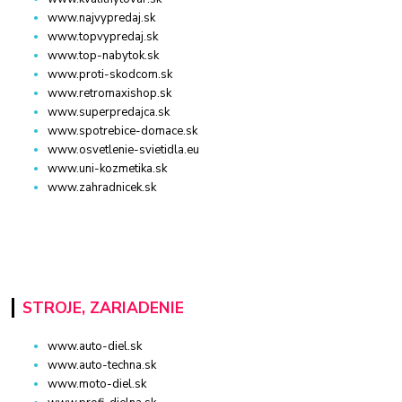
www.najvypredaj.sk
www.topvypredaj.sk
www.top-nabytok.sk
www.proti-skodcom.sk
www.retromaxishop.sk
www.superpredajca.sk
www.spotrebice-domace.sk
www.osvetlenie-svietidla.eu
www.uni-kozmetika.sk
www.zahradnicek.sk
STROJE, ZARIADENIE
www.auto-diel.sk
www.auto-techna.sk
www.moto-diel.sk