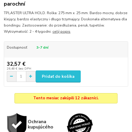
parochní
TPLASTER ULTRA HOLD. Rolka: 275 mm x 25 mm. Bardzo mocny, dobrze
klejący, bardzo elastyczny i długo trzymający. Doskonała alternatywa dla
bondingu. Zastosowanie: do przedłużania, peruk, tupetów.
Wytrzymałość: 2 - 4 tygodni.
celý popis
Dostupnosť
3-7 dní
32,57 €
26,48 €
bez DPH
Pridať do košíka
Tento mesiac zakúpili 12 zákazníci.
Ochrana
kupujúcého