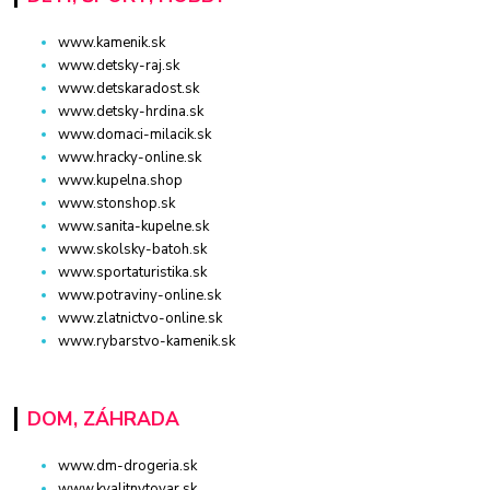
www.kamenik.sk
www.detsky-raj.sk
www.detskaradost.sk
www.detsky-hrdina.sk
www.domaci-milacik.sk
www.hracky-online.sk
www.kupelna.shop
www.stonshop.sk
www.sanita-kupelne.sk
www.skolsky-batoh.sk
www.sportaturistika.sk
www.potraviny-online.sk
www.zlatnictvo-online.sk
www.rybarstvo-kamenik.sk
DOM, ZÁHRADA
www.dm-drogeria.sk
www.kvalitnytovar.sk