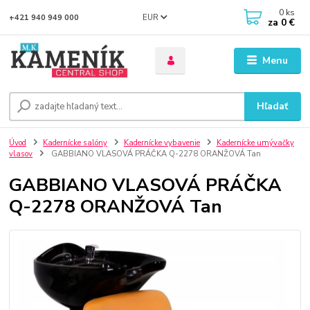
0
ks
EUR
+421 940 949 000
za
0 €
Menu
Hľadať
Úvod
Kadernícke salóny
Kadernícke vybavenie
Kadernícke umývačky
vlasov
GABBIANO VLASOVÁ PRÁČKA Q-2278 ORANŽOVÁ Tan
GABBIANO VLASOVÁ PRÁČKA
Q-2278 ORANŽOVÁ Tan