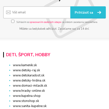
Prihlásiť sa
Súhlasím so
spracovaním osobných údajov
za účelom zasielania newslettera.
Môžete sa kedykoľvek odhlásiť. Zasielame raz za 14 dní.
DETI, ŠPORT, HOBBY
www.kamenik.sk
www.detsky-raj.sk
www.detskaradost.sk
www.detsky-hrdina.sk
www.domaci-milacik.sk
www.hracky-online.sk
www.kupelna.shop
www.stonshop.sk
www.sanita-kupelne.sk