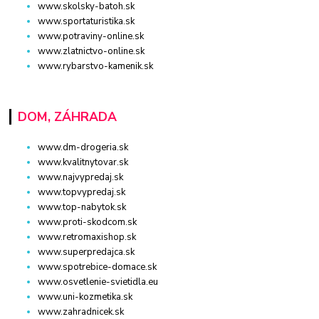
www.skolsky-batoh.sk
www.sportaturistika.sk
www.potraviny-online.sk
www.zlatnictvo-online.sk
www.rybarstvo-kamenik.sk
DOM, ZÁHRADA
www.dm-drogeria.sk
www.kvalitnytovar.sk
www.najvypredaj.sk
www.topvypredaj.sk
www.top-nabytok.sk
www.proti-skodcom.sk
www.retromaxishop.sk
www.superpredajca.sk
www.spotrebice-domace.sk
www.osvetlenie-svietidla.eu
www.uni-kozmetika.sk
www.zahradnicek.sk