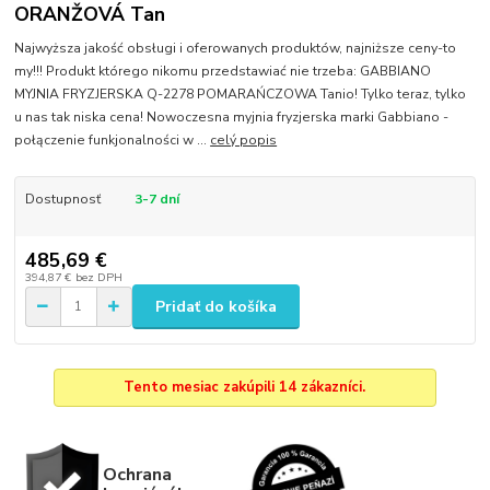
ORANŽOVÁ Tan
Najwyższa jakość obsługi i oferowanych produktów, najniższe ceny-to
my!!! Produkt którego nikomu przedstawiać nie trzeba: GABBIANO
MYJNIA FRYZJERSKA Q-2278 POMARAŃCZOWA Tanio! Tylko teraz, tylko
u nas tak niska cena! Nowoczesna myjnia fryzjerska marki Gabbiano -
połączenie funkjonalności w ...
celý popis
Dostupnosť
3-7 dní
485,69 €
394,87 €
bez DPH
Pridať do košíka
Tento mesiac zakúpili 14 zákazníci.
Ochrana