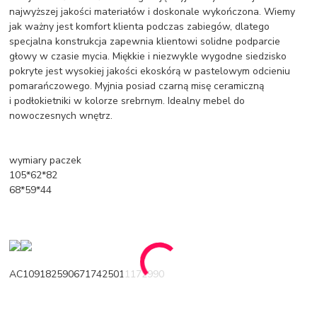
najwyższej jakości materiałów i doskonale wykończona. Wiemy
jak ważny jest komfort klienta podczas zabiegów, dlatego
specjalna konstrukcja zapewnia klientowi solidne podparcie
głowy w czasie mycia. Miękkie i niezwykle wygodne siedzisko
pokryte jest wysokiej jakości ekoskórą w pastelowym odcieniu
pomarańczowego. Myjnia posiad czarną misę ceramiczną
i podłokietniki w kolorze srebrnym. Idealny mebel do
nowoczesnych wnętrz.
wymiary paczek
105*62*82
68*59*44
AC1091825906717425011172990