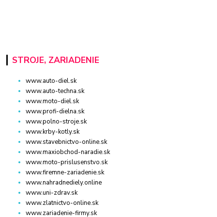
STROJE, ZARIADENIE
www.auto-diel.sk
www.auto-techna.sk
www.moto-diel.sk
www.profi-dielna.sk
www.polno-stroje.sk
www.krby-kotly.sk
www.stavebnictvo-online.sk
www.maxiobchod-naradie.sk
www.moto-prislusenstvo.sk
www.firemne-zariadenie.sk
www.nahradnediely.online
www.uni-zdrav.sk
www.zlatnictvo-online.sk
www.zariadenie-firmy.sk