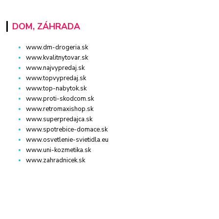
DOM, ZÁHRADA
www.dm-drogeria.sk
www.kvalitnytovar.sk
www.najvypredaj.sk
www.topvypredaj.sk
www.top-nabytok.sk
www.proti-skodcom.sk
www.retromaxishop.sk
www.superpredajca.sk
www.spotrebice-domace.sk
www.osvetlenie-svietidla.eu
www.uni-kozmetika.sk
www.zahradnicek.sk