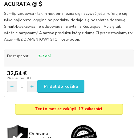
ACURATA @ $
Su--Sprzedawca - takim nickiem można się nazywać jeśli: -oferuje się
tylko najlepsze, oryginalne produkty-dodaje się bezpłatną dostawę
Smart-błyskawicznie odpowiada na pytania Kupujących My się tak
właśnie nazywamy! A nazwa produktu który z dumą Ci przedstawiamy to:
Activ FREZ DIAMENTOWY STO...
celý popis
Dostupnosť
3-7 dní
32,54 €
26,45 €
bez DPH
Pridať do košíka
Tento mesiac zakúpili 17 zákazníci.
Ochrana