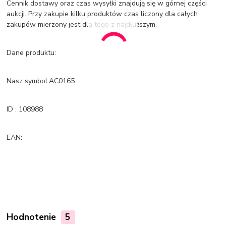
Cennik dostawy oraz czas wysyłki znajdują się w górnej części
aukcji. Przy zakupie kilku produktów czas liczony dla całych
zakupów mierzony jest dla tego z najdłuższym.
Dane produktu:
Nasz symbol:AC0165
ID : 108988
EAN:
Hodnotenie
5