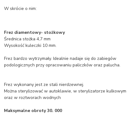
W skrócie o nim:
Frez diamentowy- stożkowy
Średnica stożka 4,7 mm
Wysokość kuleczki 10 mm.
Frez bardzo wytrzymały. Idealnie nadaje się do zabiegów
podologicznych przy opracowaniu paliczków oraz palucha.
Frez wykonany jest ze stali nierdzewnej.
Można sterylizować w autoklawie, w sterylizatorze kulkowym
oraz w roztworach wodnych
Maksymalne obroty 30. 000