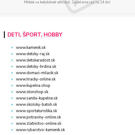
Môžete sa kedykoľvek odhlásiť. Zasielame raz za 14 dní.
DETI, ŠPORT, HOBBY
www.kamenik.sk
www.detsky-raj.sk
www.detskaradost.sk
www.detsky-hrdina.sk
www.domaci-milacik.sk
www.hracky-online.sk
www.kupelna.shop
www.stonshop.sk
www.sanita-kupelne.sk
www.skolsky-batoh.sk
www.sportaturistika.sk
www.potraviny-online.sk
www.zlatnictvo-online.sk
www.rybarstvo-kamenik.sk