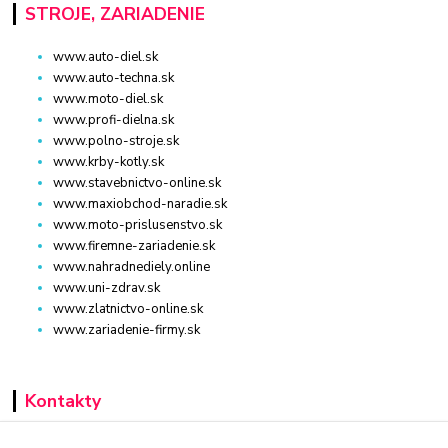
STROJE, ZARIADENIE
www.auto-diel.sk
www.auto-techna.sk
www.moto-diel.sk
www.profi-dielna.sk
www.polno-stroje.sk
www.krby-kotly.sk
www.stavebnictvo-online.sk
www.maxiobchod-naradie.sk
www.moto-prislusenstvo.sk
www.firemne-zariadenie.sk
www.nahradnediely.online
www.uni-zdrav.sk
www.zlatnictvo-online.sk
www.zariadenie-firmy.sk
Kontakty
+421 940 949 000