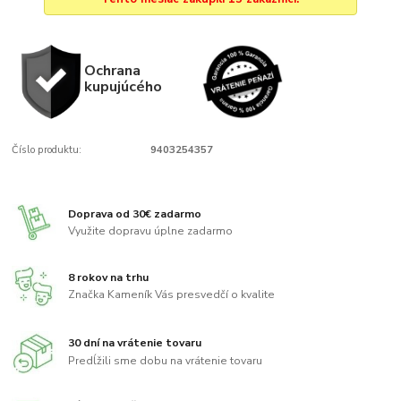
Ochrana
kupujúcého
Číslo produktu:
9403254357
Doprava od 30€ zadarmo
Využite dopravu úplne zadarmo
8 rokov na trhu
Značka Kameník Vás presvedčí o kvalite
30 dní na vrátenie tovaru
Predĺžili sme dobu na vrátenie tovaru