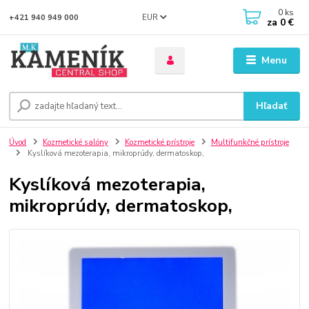
0
ks
EUR
+421 940 949 000
za
0 €
Menu
Hľadať
Úvod
Kozmetické salóny
Kozmetické prístroje
Multifunkčné prístroje
Kyslíková mezoterapia, mikroprúdy, dermatoskop,
Kyslíková mezoterapia,
mikroprúdy, dermatoskop,