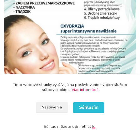
Tieto webové stránky využívajú na poskytovanie svojich služieb
súbory cookies.
Viac informácií
.
Súhlasím
Nastavenia
Súhlas môžete odmietnuť
tu
.