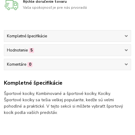
Rýchle doručenie tovaru
Vaša spokojnosť je pre nás prvoradá
Kompletné špecifikácie
Hodnotenie
5
Komentáre
0
Kompletné špecifikácie
Športové kocíky, Kombinované a športové kocíky, Kocíky.
Športové kocíky sa tešia velkej popularite, kedže sú velmi
pohodlné a praktické. V tejto sekcii si môžete vybraťt športový
kocík podla vaších predstáv.