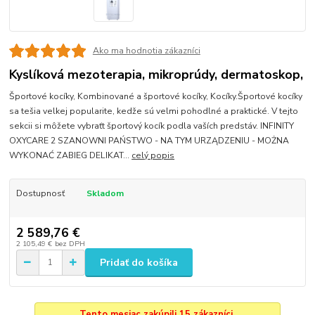
Ako ma hodnotia zákazníci
Kyslíková mezoterapia, mikroprúdy, dermatoskop,
Športové kocíky, Kombinované a športové kocíky, Kocíky.Športové kocíky
sa tešia velkej popularite, kedže sú velmi pohodlné a praktické. V tejto
sekcii si môžete vybraťt športový kocík podla vaších predstáv. INFINITY
OXYCARE 2 SZANOWNI PAŃSTWO - NA TYM URZĄDZENIU - MOŻNA
WYKONAĆ ZABIEG DELIKAT...
celý popis
Dostupnosť
Skladom
2 589,76 €
2 105,49 €
bez DPH
Pridať do košíka
Tento mesiac zakúpili 15 zákazníci.