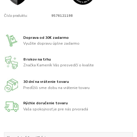
Číslo produktu:
9576121198
Doprava od 30€ zadarmo
Využite dopravu úplne zadarmo
8 rokov na trhu
Značka Kameník Vás presvedčí o kvalite
30 dní na vrátenie tovaru
Predĺžili sme dobu na vrátenie tovaru
Rýchle doručenie tovaru
Vaša spokojnosť je pre nás prvoradá