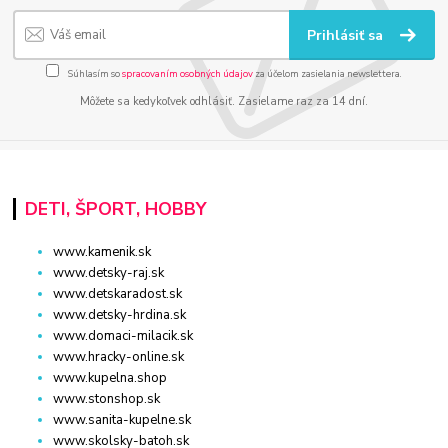
Prihlásiť sa
Súhlasím so
spracovaním osobných údajov
za účelom zasielania newslettera.
Môžete sa kedykoľvek odhlásiť. Zasielame raz za 14 dní.
DETI, ŠPORT, HOBBY
www.kamenik.sk
www.detsky-raj.sk
www.detskaradost.sk
www.detsky-hrdina.sk
www.domaci-milacik.sk
www.hracky-online.sk
www.kupelna.shop
www.stonshop.sk
www.sanita-kupelne.sk
www.skolsky-batoh.sk