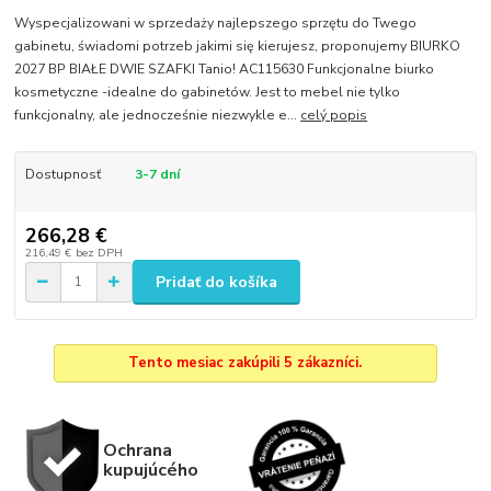
Wyspecjalizowani w sprzedaży najlepszego sprzętu do Twego
gabinetu, świadomi potrzeb jakimi się kierujesz, proponujemy BIURKO
2027 BP BIAŁE DWIE SZAFKI Tanio! AC115630 Funkcjonalne biurko
kosmetyczne -idealne do gabinetów. Jest to mebel nie tylko
funkcjonalny, ale jednocześnie niezwykle e...
celý popis
Dostupnosť
3-7 dní
266,28 €
216,49 €
bez DPH
Pridať do košíka
Tento mesiac zakúpili 5 zákazníci.
Ochrana
kupujúcého