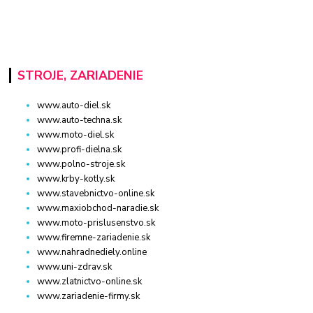
STROJE, ZARIADENIE
www.auto-diel.sk
www.auto-techna.sk
www.moto-diel.sk
www.profi-dielna.sk
www.polno-stroje.sk
www.krby-kotly.sk
www.stavebnictvo-online.sk
www.maxiobchod-naradie.sk
www.moto-prislusenstvo.sk
www.firemne-zariadenie.sk
www.nahradnediely.online
www.uni-zdrav.sk
www.zlatnictvo-online.sk
www.zariadenie-firmy.sk