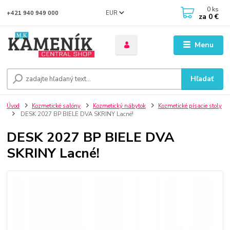
0
ks
EUR
+421 940 949 000
za
0 €
Menu
Hľadať
Úvod
Kozmetické salóny
Kozmetický nábytok
Kozmetické písacie stoly
DESK 2027 BP BIELE DVA SKRINY Lacné!
DESK 2027 BP BIELE DVA
SKRINY Lacné!