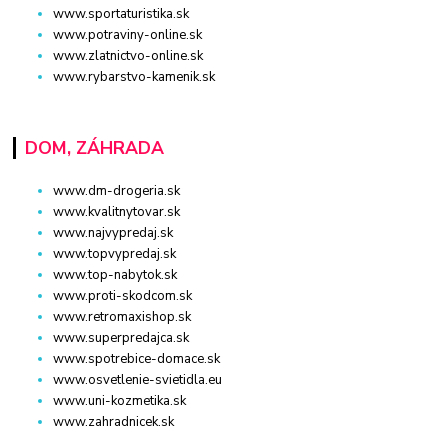
www.sportaturistika.sk
www.potraviny-online.sk
www.zlatnictvo-online.sk
www.rybarstvo-kamenik.sk
DOM, ZÁHRADA
www.dm-drogeria.sk
www.kvalitnytovar.sk
www.najvypredaj.sk
www.topvypredaj.sk
www.top-nabytok.sk
www.proti-skodcom.sk
www.retromaxishop.sk
www.superpredajca.sk
www.spotrebice-domace.sk
www.osvetlenie-svietidla.eu
www.uni-kozmetika.sk
www.zahradnicek.sk