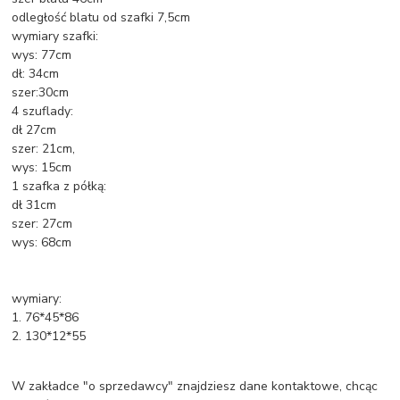
odległość blatu od szafki 7,5cm
wymiary szafki:
wys: 77cm
dł: 34cm
szer:30cm
4 szuflady:
dł 27cm
szer: 21cm,
wys: 15cm
1 szafka z półką:
dł 31cm
szer: 27cm
wys: 68cm
wymiary:
1. 76*45*86
2. 130*12*55
W zakładce "o sprzedawcy" znajdziesz dane kontaktowe, chcąc