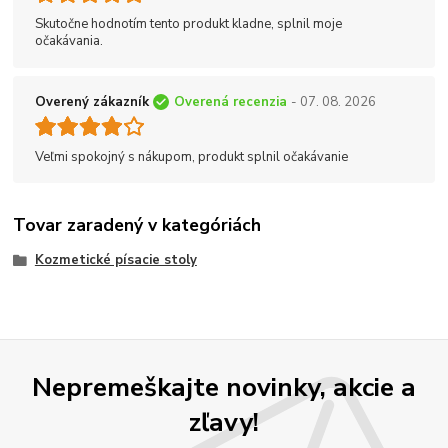
Skutočne hodnotím tento produkt kladne, splnil moje
očakávania.
Overený zákazník
Overená recenzia
- 07. 08. 2026
Veľmi spokojný s nákupom, produkt splnil očakávanie
Tovar zaradený v kategóriách
Kozmetické písacie stoly
Nepremeškajte novinky, akcie a
zľavy!